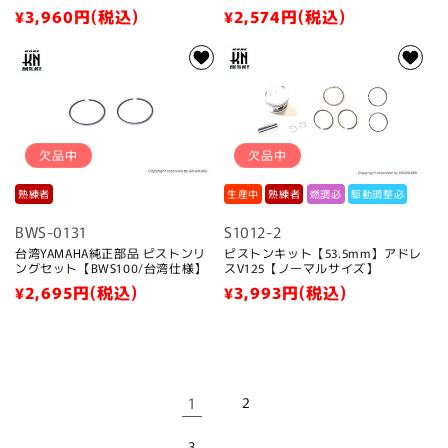
通
¥3,960
円(税込)
通
¥2,574
円(税込)
常
常
価
価
格
格
欠品中
欠品中
熟練者
生産中
熟練者
燃調必
駆動調整必
BWS-0131
S1012-2
台湾YAMAHA純正部品 ピストンリ
ピストンキット【53.5mm】アドレ
ングセット【BWS100/台湾仕様】
スV125【ノーマルサイズ】
通
¥2,695
円(税込)
通
¥3,993
円(税込)
常
常
価
価
格
格
1
2
3
…