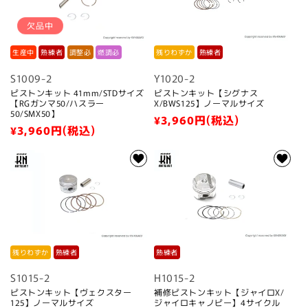
欠品中
生産中
熟練者
調整必
燃調必
残りわずか
熟練者
S1009-2
Y1020-2
ピストンキット 41mm/STDサイズ
ピストンキット【シグナス
【RGガンマ50/ハスラー
X/BWS125】ノーマルサイズ
50/SMX50】
通
¥3,960
円(税込)
通
¥3,960
円(税込)
常
常
価
価
格
格
残りわずか
熟練者
熟練者
S1015-2
H1015-2
ピストンキット【ヴェクスター
補修ピストンキット【ジャイロX/
125】ノーマルサイズ
ジャイロキャノピー】4サイクル