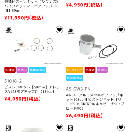
鍛造ピストンキット【シグナスX
通
¥4,950
円(税込)
ハイクオリティーボアアップKIT
用】59mm
常
通
¥11,990
円(税込)
価
常
格
価
格
熟練者
燃調必
駆動調整必
残りわずか
熟練者
燃調必
駆動調整必
S1018-2
ピストンキット【59mm】アドレ
AS-GW3-PN
スV125ボアアップ用【151cc】
AIRSAL アルミメッキボアアップキ
通
¥4,950
円(税込)
ット105cc用 ピストンキット【リ
ード90/JOKER90/キャビーナ90/ブ
常
ロード90】
価
通
¥6,490
円(税込)
格
常
価