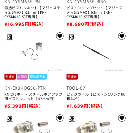
KN-CYSM63F-PN
KN-CYSM63F-RING
鍛造ピストンキット【マジェステ
ピストンリングセット【マジェス
ィS/SMAX】63mm【KN-
ティS/SMAX】63mm【KN-
CYSM63F-SET専用】
CYSM63F-SET専用】
通
¥16,995
円(税込)
通
¥8,690
円(税込)
常
常
価
価
格
格
熟練者
燃調必
駆動調整必
熟練者
KN-EX3-JOG50-PTN
TOOL-67
KN EX3ポート スチールボアアップ
ピックツール【ピストンCリング脱
用ピストンキット【47mm用】
着など】
通
¥5,390
円(税込)
通
¥1,639
円(税込)
常
常
価
価
格
格