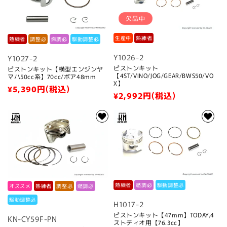
:
欠品中
生産中
熟練者
熟練者
調整必
燃調必
駆動調整必
Y1026-2
Y1027-2
ピストンキット
ピストンキット【横型エンジンヤ
【4ST/VINO/JOG/GEAR/BWS50/VO
マハ50cc系】70cc/ボア48mm
X】
通
¥5,390
円(税込)
通
¥2,992
円(税込)
常
常
価
価
格
格
熟練者
燃調必
駆動調整必
オススメ
熟練者
調整必
燃調必
駆動調整必
H1017-2
ピストンキット【47mm】TODAY,4
KN-CY59F-PN
ストディオ用【76.3cc】