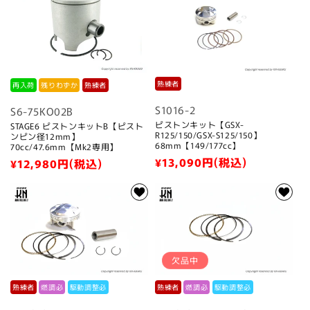
格
熟練者
再入荷
残りわずか
熟練者
S1016-2
S6-75KO02B
ピストンキット【GSX-
STAGE6 ピストンキットB【ピスト
R125/150/GSX-S125/150】
ンピン径12mm】
68mm【149/177cc】
70cc/47.6mm【Mk2専用】
通
¥13,090
円(税込)
通
¥12,980
円(税込)
常
常
価
価
格
格
欠品中
熟練者
燃調必
駆動調整必
熟練者
燃調必
駆動調整必