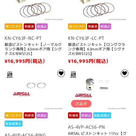
残りわずか
熟練者
燃調必
残りわずか
熟練者
燃調必
KN-CY63F-NC-PT
KN-CY63F-LC-PT
鍛造ピストンキット【ノーマルク
鍛造ピストンキット【ロングクラ
ランク専用】63mmボア用【シグ
ンク専用】63mmボア用【シグナ
ナスX/BWS125】
スX/BWS125】
通
¥16,995
円(税込)
通
¥16,995
円(税込)
常
常
価
価
格
格
欠品中
残りわずか
熟練者
燃調必
熟練者
燃調必
駆動調整必
駆動調整必
AS-4VP-AC56-PN
AIRSAL ピストンキット 117cc【グ
AS-4VP-AC56-RING