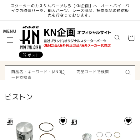
コンテ
スクーターのカスタムパーツなら【KN企画】へ | オートバイ・バ
ンツに
イクの改造パーツ、輸入パーツ、レース部品、補修部品の通信販
進む
売を行なっております。
カ
MENU
ー
ト
商品名・キーワード・JANコ
商品コードで検索
ードで検索
コ
ピストン
レ
ク
シ
ョ
ン