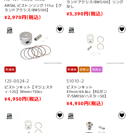
ランドアクシス/BWS100】リング
AIRSAL ピストンリング 117cc【グ
なし
ランドアクシス/BWS100】
通
¥5,390
円(税込)
通
¥2,970
円(税込)
常
常
価
価
格
格
熟練者
熟練者
調整必
燃調必
125-0024-2
S1010-2
ピストンキット【マジェステ
ピストンキット
ィ-125】59mm/150cc
47mm/64.8cc【RGガン
マ/SMX50/ハスラー50】
通
¥4,950
円(税込)
通
¥4,950
円(税込)
常
常
価
価
格
格