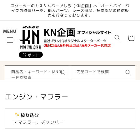
コンテ
スクーターのカスタムパーツなら【KN企画】へ | オートバイ・バ
ンツに
イクの改造パーツ、輸入パーツ、レース部品、補修部品の通信販
進む
売を行なっております。
カ
MENU
ー
ト
商品名・キーワード・JANコ
商品コードで検索
ードで検索
コ
エンジン・マフラー
レ
ク
絞り込む
シ
マフラー、チャンバー
ョ
ン