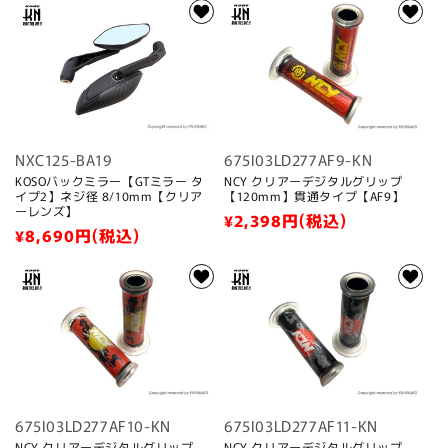
価
価
格
格
NXC125-BA19
675I03LD277AF9-KN
KOSOバックミラー【GTミラー タ
NCY クリアーデジタルグリップ
イプ2】ネジ径 8/10mm【クリア
【120mm】貫通タイプ【AF9】
ーレンズ】
通
¥2,398
円(税込)
通
¥8,690
円(税込)
常
常
価
価
格
格
675I03LD277AF10-KN
675I03LD277AF11-KN
NCY クリアーデジタルグリップ
NCY クリアーデジタルグリップ