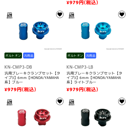
常
通
¥979
円(税込)
価
常
格
価
格
ボルトオン
汎用品
ボルトオン
汎用品
KN-CMP3-DB
KN-CMP3-LB
汎用ブレーキクランプセット【タ
汎用ブレーキクランプセット【タ
イプ3】6mm【HONDA/YAMAHA
イプ3】6mm【HONDA/YAMAHA
系】ブルー
系】ライトブルー
通
¥979
円(税込)
通
¥979
円(税込)
常
常
価
価
格
格