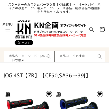
コンテ
スクーターのカスタムパーツなら【KN企画】へ | オートバイ・バ
ンツに
イクの改造パーツ、輸入パーツ、レース部品、補修部品の通信販
進む
売を行なっております。
カ
MENU
ー
ト
商品名・キーワード・JANコ
商品コードで検索
ードで検索
コ
JOG 4ST【ZR】【CE50,SA36～39J】
レ
ク
シ
ョ
ン