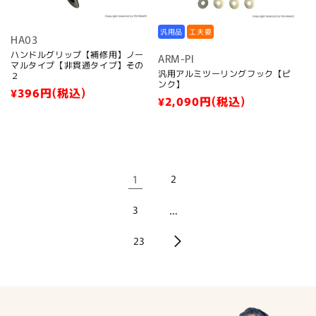
汎用品
工夫要
HA03
ハンドルグリップ【補修用】ノー
ARM-PI
マルタイプ【非貫通タイプ】その
汎用アルミツーリングフック【ピ
２
ンク】
通
¥396
円(税込)
通
¥2,090
円(税込)
常
常
価
価
格
格
1
2
3
…
23