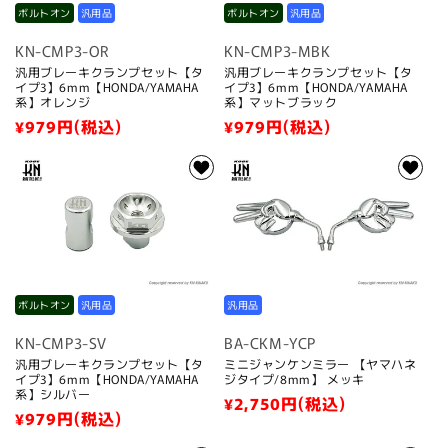
ボルトオン
汎用品
ボルトオン
汎用品
KN-CMP3-OR
KN-CMP3-MBK
汎用ブレーキクランプセット【タ
汎用ブレーキクランプセット【タ
イプ3】6mm【HONDA/YAMAHA
イプ3】6mm【HONDA/YAMAHA
系】オレンジ
系】マットブラック
通
¥979
円(税込)
通
¥979
円(税込)
常
常
価
価
格
格
ボルトオン
汎用品
汎用品
KN-CMP3-SV
BA-CKM-YCP
汎用ブレーキクランプセット【タ
ミニジャンケンミラー 【ヤマハネ
イプ3】6mm【HONDA/YAMAHA
ジタイプ/8mm】 メッキ
系】シルバー
通
¥2,750
円(税込)
通
¥979
円(税込)
常
常