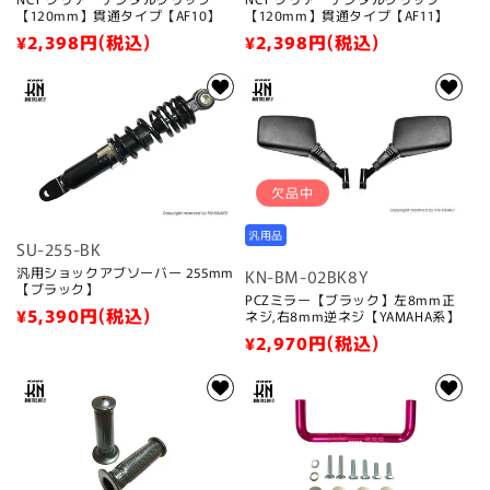
【120mm】貫通タイプ【AF10】
【120mm】貫通タイプ【AF11】
通
¥2,398
円(税込)
通
¥2,398
円(税込)
常
常
価
価
格
格
欠品中
汎用品
SU-255-BK
汎用ショックアブソーバー 255mm
KN-BM-02BK8Y
【ブラック】
PCZミラー【ブラック】左8mm正
通
¥5,390
円(税込)
ネジ,右8mm逆ネジ【YAMAHA系】
常
通
¥2,970
円(税込)
価
常
格
価
格