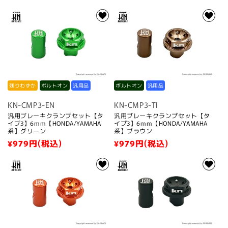
常
常
価
価
格
格
残りわずか
ボルトオン
汎用品
ボルトオン
汎用品
KN-CMP3-EN
KN-CMP3-TI
汎用ブレーキクランプセット【タ
汎用ブレーキクランプセット【タ
イプ3】6mm【HONDA/YAMAHA
イプ3】6mm【HONDA/YAMAHA
系】グリーン
系】ブラウン
通
¥979
円(税込)
通
¥979
円(税込)
常
常
価
価
格
格