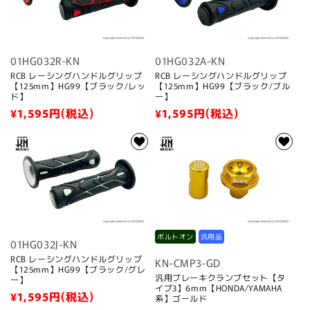
:
01HG032R-KN
01HG032A-KN
RCB レーシングハンドルグリップ
RCB レーシングハンドルグリップ
【125mm】HG99【ブラック/レッ
【125mm】HG99【ブラック/ブル
ド】
ー】
通
¥1,595
円(税込)
通
¥1,595
円(税込)
常
常
価
価
格
格
ボルトオン
汎用品
01HG032J-KN
RCB レーシングハンドルグリップ
KN-CMP3-GD
【125mm】HG99【ブラック/グレ
汎用ブレーキクランプセット【タ
ー】
イプ3】6mm【HONDA/YAMAHA
通
¥1,595
円(税込)
系】ゴールド