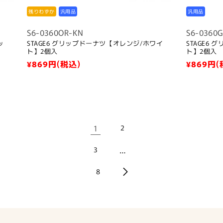
残りわずか
汎用品
汎用品
S6-0360OR-KN
S6-0360
ッ
STAGE6 グリップドーナツ【オレンジ/ホワイ
STAGE6
ト】2個入
ト】2個入
通
¥869
円(税込)
通
¥869
円(
常
常
価
価
格
格
1
2
…
3
8