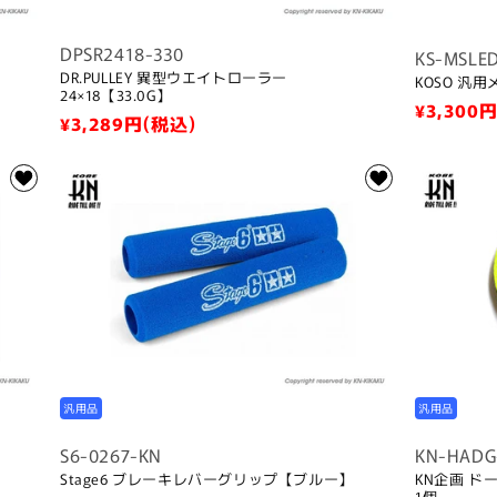
DPSR2418-330
KS-MSLE
DR.PULLEY 異型ウエイトローラー
KOSO 汎
24×18【33.0G】
通
¥3,300
円
通
¥3,289
円(税込)
常
常
価
価
格
格
汎用品
汎用品
S6-0267-KN
KN-HADG
Stage6 ブレーキレバーグリップ【ブルー】
KN企画 
1個