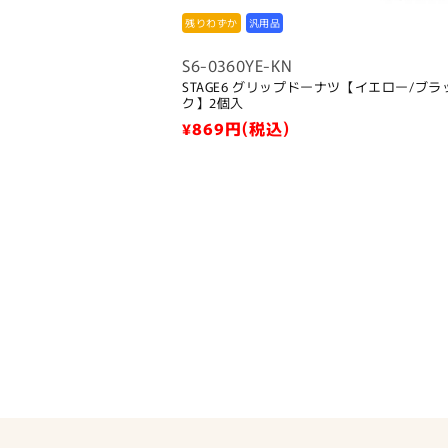
残りわずか
汎用品
S6-0360YE-KN
STAGE6 グリップドーナツ【イエロー/ブラ
ク】2個入
通
¥869
円(税込)
常
価
格