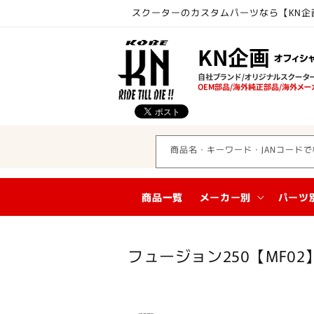
コンテ
スクーターのカスタムパーツなら【KN企
ンツに
進む
商品名・キーワード・JANコードで
商品一覧
メーカー別
パーツ
コ
フュージョン250【MF02
レ
ク
シ