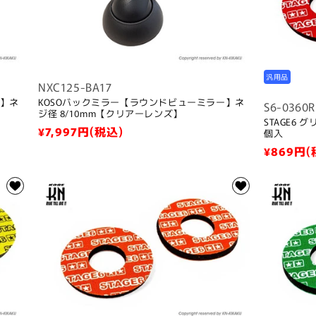
汎用品
NXC125-BA17
ー】ネ
KOSOバックミラー【ラウンドビューミラー】ネ
S6-0360R
ジ径 8/10mm【クリアーレンズ】
STAGE6
通
¥7,997
円(税込)
個入
常
通
¥869
円(
価
常
格
価
格