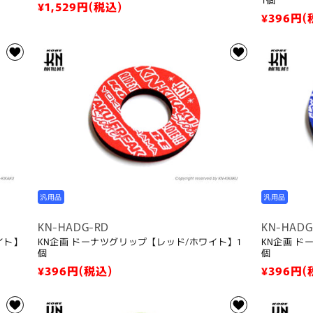
通
¥1,529
円(税込)
通
¥396
円(
常
常
価
価
格
格
汎用品
汎用品
KN-HADG-RD
KN-HADG
イト】
KN企画 ドーナツグリップ【レッド/ホワイト】1
KN企画 ド
個
個
通
¥396
円(税込)
通
¥396
円(
常
常
価
価