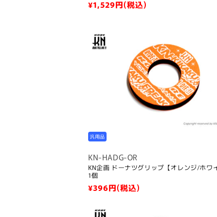
通
¥1,529
円(税込)
常
価
格
汎用品
KN-HADG-OR
KN企画 ドーナツグリップ【オレンジ/ホワ
1個
通
¥396
円(税込)
常
価