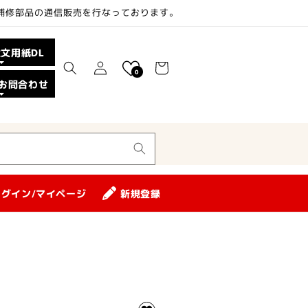
、補修部品の通信販売を行なっております。
ロ
カ
注文用紙DL
グ
ー
0
イ
お問合わせ
ト
ン
ログイン/マイページ
新規登録