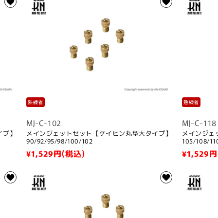
熟練者
熟練者
MJ-C-102
MJ-C-118
イプ】
メインジェットセット【ケイヒン丸型大タイプ】
メインジェ
90/92/95/98/100/102
105/108/11
通
¥1,529
円(税込)
通
¥1,529
円
常
常
価
価
格
格