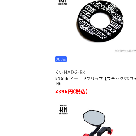
格
汎用品
KN-HADG-BK
KN企画 ドーナツグリップ【ブラック/ホワ
1個
通
¥396
円(税込)
常
価
格