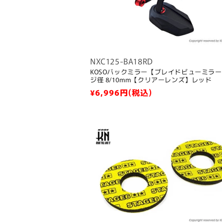
NXC125-BA18RD
KOSOバックミラー【ブレイドビューミラ
ジ径 8/10mm【クリアーレンズ】レッド
通
¥6,996
円(税込)
常
価
格