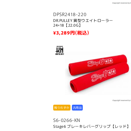
DPSR2418-220
DR.PULLEY 異型ウエイトローラー
24×18【22.0G】
通
¥3,289
円(税込)
常
価
格
残りわずか
汎用品
S6-0266-KN
Stage6 ブレーキレバーグリップ【レッド】