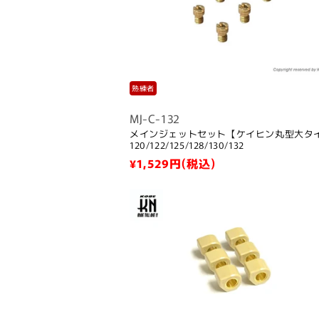
熟練者
MJ-C-132
メインジェットセット【ケイヒン丸型大タ
120/122/125/128/130/132
通
¥1,529
円(税込)
常
価
格