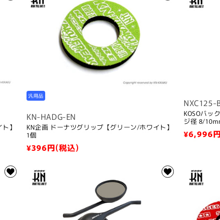
格
格
汎用品
NXC125-
KOSOバ
KN-HADG-EN
ジ径 8/1
イト】
KN企画 ドーナツグリップ【グリーン/ホワイト】
通
¥6,996
円
1個
常
通
¥396
円(税込)
価
常
格
価
格