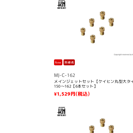
ョ
ン
:
New
熟練者
MJ-C-162
メインジェットセット【ケイヒン丸型大タ
150～162【6本セット】
通
¥1,529
円(税込)
常
価
格