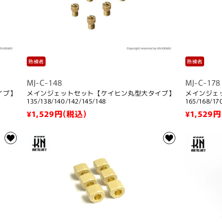
熟練者
熟練者
MJ-C-148
MJ-C-178
イプ】
メインジェットセット【ケイヒン丸型大タイプ】
メインジェ
135/138/140/142/145/148
165/168/17
通
¥1,529
円(税込)
通
¥1,529
円
常
常
価
価
格
格