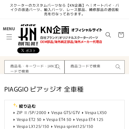
コンテ
スクーターのカスタムパーツなら【KN企画】へ | オートバイ・バ
ンツに
イクの改造パーツ、輸入パーツ、レース部品、補修部品の通信販
進む
売を行なっております。
カ
MENU
ー
ト
商品名・キーワード・JANコ
商品コードで検索
ードで検索
コ
PIAGGIO ピアッジオ 全車種
レ
ク
絞り込む
シ
ZIP Ⅱ/SP/2000
Vespa GTS/GTV
Vespa LX50
ョ
Vespa ET2 50
Vespa ET4 50
Vespa ET4 125
Vespa LX125/150
Vespa sprint125/150
ン