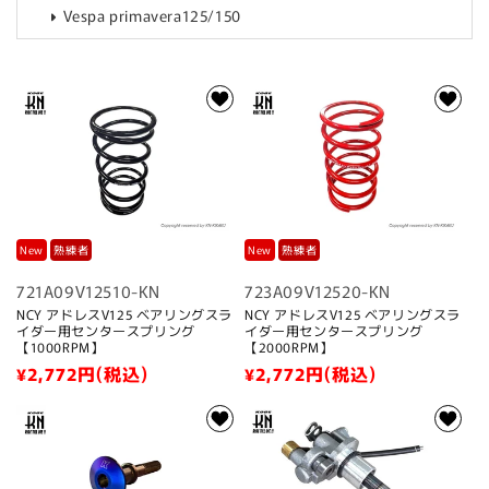
Vespa primavera125/150
:
New
熟練者
New
熟練者
721A09V12510-KN
723A09V12520-KN
NCY アドレスV125 ベアリングスラ
NCY アドレスV125 ベアリングスラ
イダー用センタースプリング
イダー用センタースプリング
【1000RPM】
【2000RPM】
通
¥2,772
円(税込)
通
¥2,772
円(税込)
常
常
価
価
格
格