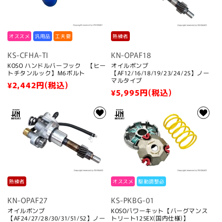
オススメ
汎用品
工夫要
熟練者
KS-CFHA-TI
KN-OPAF18
KOSO ハンドルバーフック 【ヒー
オイルポンプ
トチタンルック】M6ボルト
【AF12/16/18/19/23/24/25】ノー
マルタイプ
通
¥2,442
円(税込)
通
¥5,995
円(税込)
常
常
価
価
格
格
熟練者
オススメ
駆動調整必
KN-OPAF27
KS-PKBG-01
オイルポンプ
KOSOパワーキット【バーグマンス
【AF24/27/28/30/31/51/52】ノー
トリート125EX(国内仕様)】