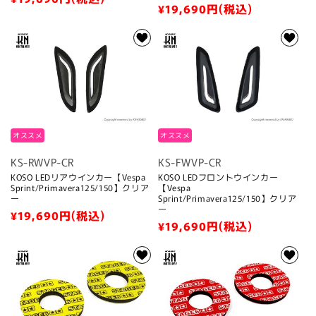
通
¥19,690
円(税込)
常
常
価
価
格
格
オススメ
オススメ
KS-RWVP-CR
KS-FWVP-CR
KOSO LEDリアウインカー【Vespa
KOSO LEDフロントウインカー
Sprint/Primavera125/150】クリア
【Vespa
ー
Sprint/Primavera125/150】クリア
ー
通
¥19,690
円(税込)
通
¥19,690
円(税込)
常
常
価
価
格
格