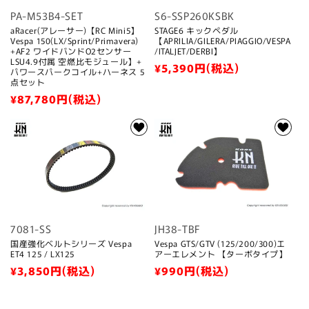
PA-M53B4-SET
S6-SSP260KSBK
aRacer(アレーサー)【RC Mini5】
STAGE6 キックペダル
Vespa 150(LX/Sprint/Primavera)
【APRILIA/GILERA/PIAGGIO/VESPA
+AF2 ワイドバンドO2センサー
/ITALJET/DERBI】
LSU4.9付属 空燃比モジュール】+
通
¥5,390
円(税込)
パワースパークコイル+ハーネス 5
点セット
常
通
¥87,780
円(税込)
価
常
格
価
格
7081-SS
JH38-TBF
国産強化ベルトシリーズ Vespa
Vespa GTS/GTV (125/200/300)エ
ET4 125 / LX125
アーエレメント 【ターボタイプ】
通
¥3,850
円(税込)
通
¥990
円(税込)
常
常
価
価