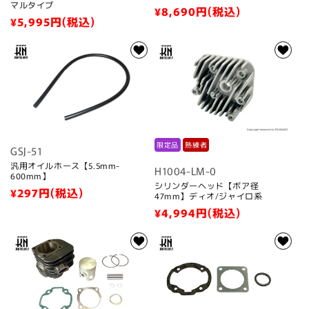
マルタイプ
通
¥8,690
円(税込)
通
¥5,995
円(税込)
常
常
価
価
格
格
限定品
熟練者
GSJ-51
汎用オイルホース【5.5mm-
H1004-LM-0
600mm】
シリンダーヘッド【ボア径
通
¥297
円(税込)
47mm】ディオ/ジャイロ系
常
通
¥4,994
円(税込)
価
常
格
価
格