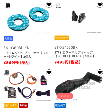
常
常
価
価
格
格
残りわずか
汎用品
STR-54550BK
S6-0360BL-KN
STR8 エアーバルブキャップ
STAGE6 グリップドーナツ【ブル
【ROCKET】 BLACK【2個入】
ー/ホワイト】2個入
通
¥495
円(税込)
通
¥869
円(税込)
常
常
価
価
格
格
欠品中
残りわずか
熟練者
販売終了