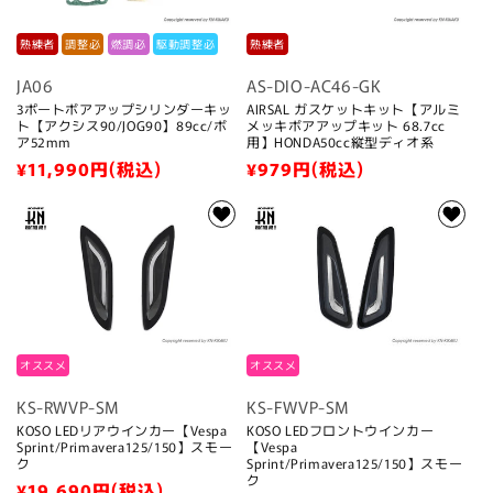
熟練者
調整必
燃調必
駆動調整必
熟練者
JA06
AS-DIO-AC46-GK
3ポートボアアップシリンダーキッ
AIRSAL ガスケットキット【アルミ
ト【アクシス90/JOG90】89cc/ボ
メッキボアアップキット 68.7cc
ア52mm
用】HONDA50cc縦型ディオ系
通
¥11,990
円(税込)
通
¥979
円(税込)
常
常
価
価
格
格
オススメ
オススメ
KS-RWVP-SM
KS-FWVP-SM
KOSO LEDリアウインカー【Vespa
KOSO LEDフロントウインカー
Sprint/Primavera125/150】スモー
【Vespa
ク
Sprint/Primavera125/150】スモー
ク
通
¥19,690
円(税込)