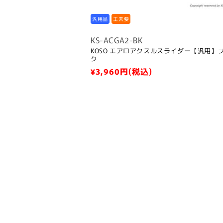
汎用品
工夫要
KS-ACGA2-BK
KOSO エアロアクスルスライダー【汎用】
ク
通
¥3,960
円(税込)
常
価
格