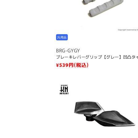
汎用品
BRG-GYGY
ブレーキレバーグリップ【グレー】凹凸タ
通
¥539
円(税込)
常
価
格