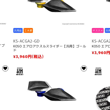
汎用品
工夫要
オススメ
汎
KS-ACGA2-GD
KS-ACGA
イプ
KOSO エアロアクスルスライダー【汎用】ゴール
KOSO 
ド
通
¥3,960
円
通
¥3,960
円(税込)
常
常
価
価
格
格