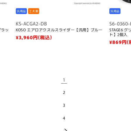
汎用品
工夫要
汎用品
KS-ACGA2-DB
S6-0360-
ブラッ
KOSO エアロアクスルスライダー【汎用】ブルー
STAGE6
ト】2個入
通
¥3,960
円(税込)
通
¥869
円(
常
常
価
価
格
格
1
2
3
4