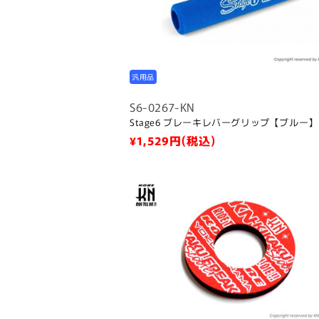
汎用品
S6-0267-KN
Stage6 ブレーキレバーグリップ【ブルー】
通
¥1,529
円(税込)
常
価
格