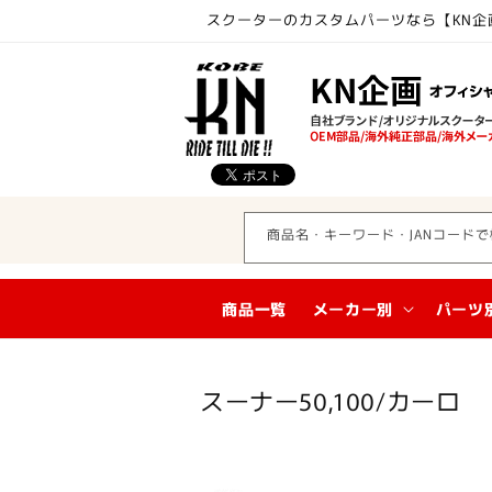
コンテ
スクーターのカスタムパーツなら【KN企
ンツに
進む
商品名・キーワード・JANコードで
商品一覧
メーカー別
パーツ
コ
スーナー50,100/カーロ
レ
ク
シ