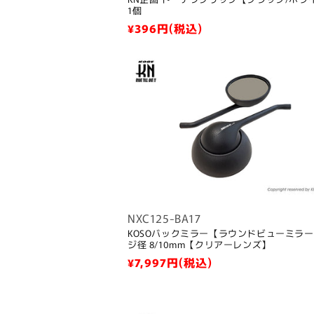
1個
通
¥396
円(税込)
常
価
格
NXC125-BA17
KOSOバックミラー【ラウンドビューミラ
ジ径 8/10mm【クリアーレンズ】
通
¥7,997
円(税込)
常
価
格