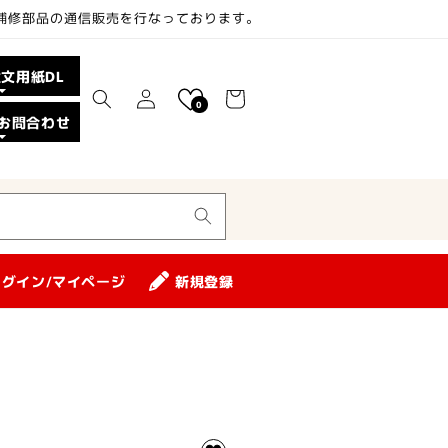
、補修部品の通信販売を行なっております。
カ
注文用紙DL
ロ
ー
0
グ
お問合わせ
ト
イ
ン
ログイン/マイページ
新規登録