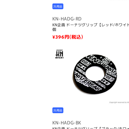
汎用品
KN-HADG-RD
KN企画 ドーナツグリップ【レッド/ホワイ
個
通
¥396
円(税込)
常
価
格
汎用品
KN-HADG-BK
KN企画 ドーナツグリップ【ブラック/ホワ