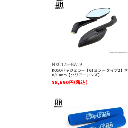
ョ
ン
:
NXC125-BA19
KOSOバックミラー【GTミラー タイプ2】
8/10mm【クリアーレンズ】
通
¥8,690
円(税込)
常
価
格