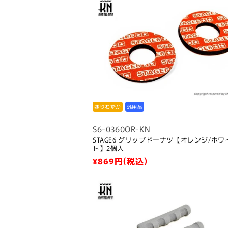
残りわずか
汎用品
S6-0360OR-KN
STAGE6 グリップドーナツ【オレンジ/ホワ
ト】2個入
通
¥869
円(税込)
常
価
格