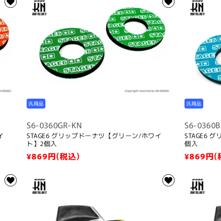
価
価
格
格
汎用品
汎用品
S6-0360GR-KN
S6-0360B
イ
STAGE6 グリップドーナツ【グリーン/ホワイ
STAGE6
ト】2個入
個入
通
¥869
円(税込)
通
¥869
円(
常
常
価
価
格
格