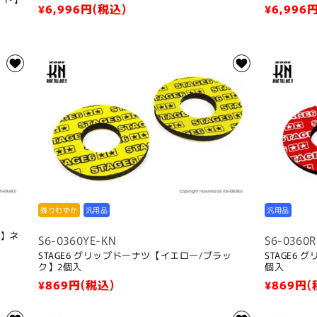
通
¥6,996
円(税込)
通
¥6,996
円
常
常
価
価
格
格
残りわずか
汎用品
汎用品
ー】ネ
S6-0360YE-KN
S6-0360R
STAGE6 グリップドーナツ【イエロー/ブラッ
STAGE6
ク】2個入
個入
通
¥869
円(税込)
通
¥869
円(
常
常