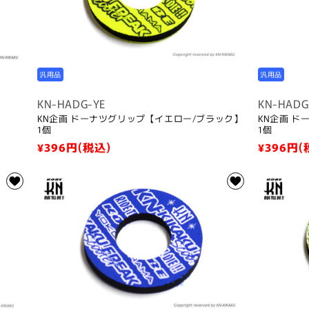
汎用品
汎用品
KN-HADG-YE
KN-HADG
KN企画 ドーナツグリップ【イエロー/ブラック】
KN企画 
1個
1個
通
¥396
円(税込)
通
¥396
円(
常
常
価
価
格
格