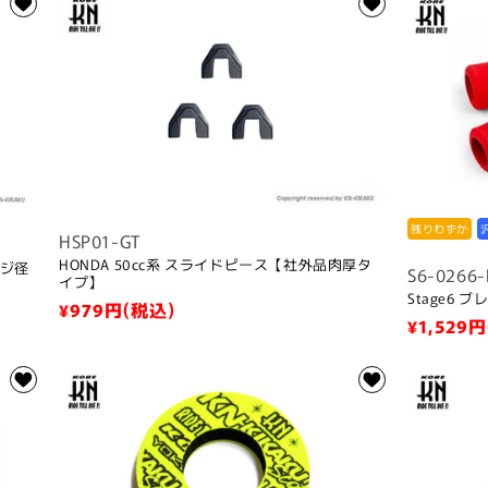
残りわずか
HSP01-GT
HONDA 50cc系 スライドピース【社外品肉厚タ
ネジ径
S6-0266
イプ】
Stage6
通
¥979
円(税込)
通
¥1,529
円
常
常
価
価
格
格