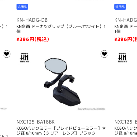
汎用品
汎用品
KN-HADG-DB
KN-HADG
ト】1
KN企画 ドーナツグリップ【ブルー/ホワイト】1
KN企画 
個
1個
通
¥396
円(税込)
通
¥396
円(
常
常
価
価
格
格
NXC125-BA18BK
NXC125-
KOSOバックミラー【ブレイドビューミラー】ネ
KOSOバ
ジ径 8/10mm【クリアーレンズ】ブラック
ジ径 8/1
イト】