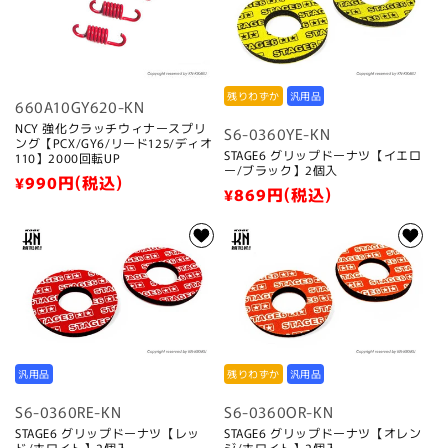
残りわずか
汎用品
660A10GY620-KN
NCY 強化クラッチウィナースプリ
S6-0360YE-KN
ング【PCX/GY6/リード125/ディオ
STAGE6 グリップドーナツ【イエロ
110】2000回転UP
ー/ブラック】2個入
通
¥990
円(税込)
通
¥869
円(税込)
常
常
価
価
格
格
汎用品
残りわずか
汎用品
S6-0360RE-KN
S6-0360OR-KN
STAGE6 グリップドーナツ【レッ
STAGE6 グリップドーナツ【オレン
ド/ホワイト】2個入
ジ/ホワイト】2個入