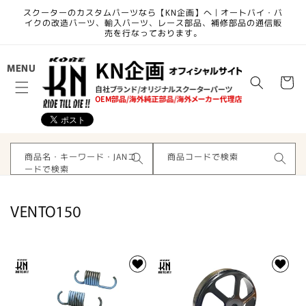
コンテ
スクーターのカスタムパーツなら【KN企画】へ | オートバイ・バ
ンツに
イクの改造パーツ、輸入パーツ、レース部品、補修部品の通信販
進む
売を行なっております。
カ
MENU
ー
ト
商品名・キーワード・JANコ
商品コードで検索
ードで検索
コ
VENTO150
レ
ク
シ
ョ
ン