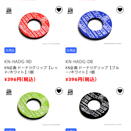
常
常
価
価
格
格
汎用品
汎用品
KN-HADG-RD
KN-HADG-DB
KN企画 ドーナツグリップ【レッ
KN企画 ドーナツグリップ【ブル
ド/ホワイト】1個
ー/ホワイト】1個
通
¥396
円(税込)
通
¥396
円(税込)
常
常
価
価
格
格