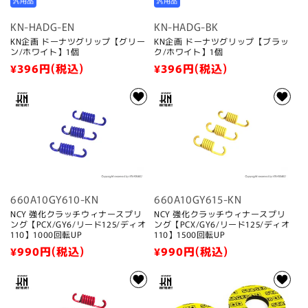
汎用品
汎用品
KN-HADG-EN
KN-HADG-BK
KN企画 ドーナツグリップ【グリー
KN企画 ドーナツグリップ【ブラッ
ン/ホワイト】1個
ク/ホワイト】1個
通
¥396
円(税込)
通
¥396
円(税込)
常
常
価
価
格
格
660A10GY610-KN
660A10GY615-KN
NCY 強化クラッチウィナースプリ
NCY 強化クラッチウィナースプリ
ング【PCX/GY6/リード125/ディオ
ング【PCX/GY6/リード125/ディオ
110】1000回転UP
110】1500回転UP
通
¥990
円(税込)
通
¥990
円(税込)
常
常
価
価
格
格