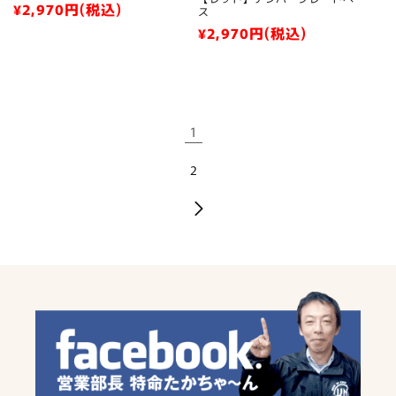
通
¥2,970
円(税込)
ス
常
通
¥2,970
円(税込)
価
常
格
価
格
1
2