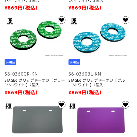
通
¥869
円(税込)
通
¥869
円(税込)
常
常
価
価
格
格
汎用品
汎用品
S6-0360GR-KN
S6-0360BL-KN
STAGE6 グリップドーナツ【グリー
STAGE6 グリップドーナツ【ブル
ン/ホワイト】2個入
ー/ホワイト】2個入
通
¥869
円(税込)
通
¥869
円(税込)
常
常
価
価
格
格