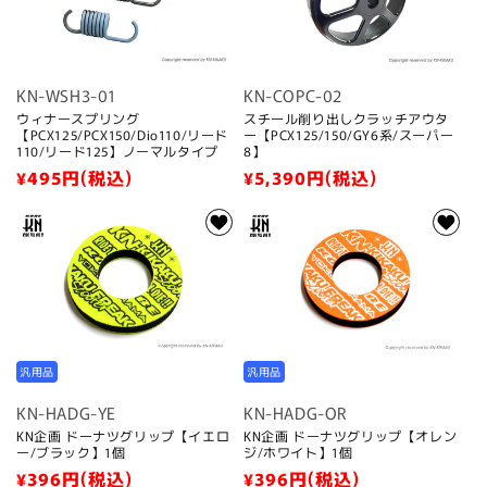
:
KN-WSH3-01
KN-COPC-02
ウィナースプリング
スチール削り出しクラッチアウタ
【PCX125/PCX150/Dio110/リード
ー【PCX125/150/GY6系/スーパー
110/リード125】ノーマルタイプ
8】
通
¥495
円(税込)
通
¥5,390
円(税込)
常
常
価
価
格
格
汎用品
汎用品
KN-HADG-YE
KN-HADG-OR
KN企画 ドーナツグリップ【イエロ
KN企画 ドーナツグリップ【オレン
ー/ブラック】1個
ジ/ホワイト】1個
通
¥396
円(税込)
通
¥396
円(税込)