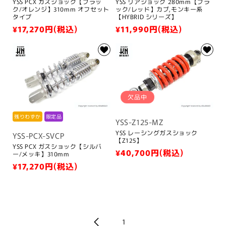
YSS PCX ガスショック【ブラッ
YSS リアショック 280mm【ブラ
ク/オレンジ】310mm オフセット
ック/レッド】カブ,モンキー系
タイプ
【HYBRID シリーズ】
通
¥17,270
円(税込)
通
¥11,990
円(税込)
常
常
価
価
格
格
欠品中
残りわずか
限定品
YSS-Z125-MZ
YSS レーシングガスショック
YSS-PCX-SVCP
【Z125】
YSS PCX ガスショック【シルバ
通
¥40,700
円(税込)
ー/メッキ】310mm
常
通
¥17,270
円(税込)
価
常
格
価
格
1