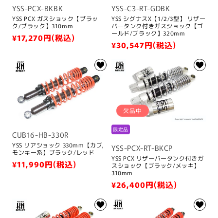
YSS-PCX-BKBK
YSS-C3-RT-GDBK
YSS PCX ガスショック【ブラッ
YSS シグナスX【1/2/3型】 リザー
ク/ブラック】310mm
バータンク付きガスショック【ゴ
ールド/ブラック】320mm
通
¥17,270
円(税込)
通
¥30,547
円(税込)
常
常
価
価
格
格
欠品中
限定品
CUB16-HB-330R
YSS リアショック 330mm【カブ,
YSS-PCX-RT-BKCP
モンキー系】ブラック/レッド
YSS PCX リザーバータンク付きガ
通
¥11,990
円(税込)
スショック【ブラック/メッキ】
310mm
常
通
¥26,400
円(税込)
価
常
格
価