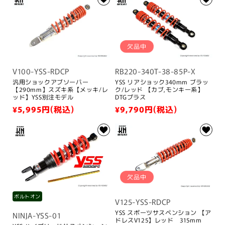
価
価
格
格
欠品中
V100-YSS-RDCP
RB220-340T-38-85P-X
汎用ショックアブソーバー
YSS リアショック340mm ブラッ
【290mm】スズキ系【メッキ/レ
ク/レッド 【カブ,モンキー系】
ッド】YSS別注モデル
DTGプラス
通
¥5,995
円(税込)
通
¥9,790
円(税込)
常
常
価
価
格
格
欠品中
ボルトオン
V125-YSS-RDCP
YSS スポーツサスペンション 【ア
NINJA-YSS-01
ドレスV125】レッド 315mm