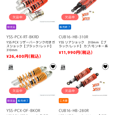
格
欠品中
欠品中
限定品
販売終了
YSS-PCX-RT-BKRD
CUB16-HB-310R
YSS PCX リザーバータンク付きガ
YSS リアショック 310mm 【ブ
スショック【ブラック/レッド】
ラック/レッド】 カブ/モンキー系
310mm
通
¥11,990
円(税込)
通
¥26,400
円(税込)
常
常
価
価
格
格
欠品中
欠品中
限定品
販売終了
工夫要
YSS-PCX-OF-BKOR
CUB16-HB-280R