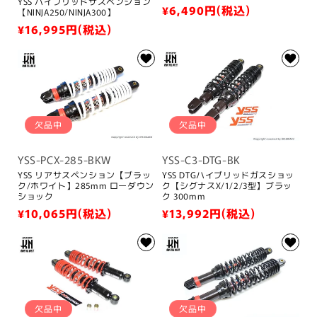
YSS ハイブリッドサスペンション
通
¥6,490
円(税込)
【NINJA250/NINJA300】
常
通
¥16,995
円(税込)
価
常
格
価
格
欠品中
欠品中
YSS-PCX-285-BKW
YSS-C3-DTG-BK
YSS リアサスペンション【ブラッ
YSS DTGハイブリッドガスショッ
ク/ホワイト】285mm ローダウン
ク【シグナスX/1/2/3型】ブラッ
ショック
ク 300mm
通
¥10,065
円(税込)
通
¥13,992
円(税込)
常
常
価
価
格
格
欠品中
欠品中