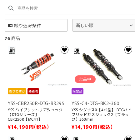
商品を検索
Use this input to search products in this collection.
:
絞り込み条件
新しい順
76
商品
欠品中
残りわずか
熟練者
限定品
YSS-CBR250R-DTG-BR295
YSS-C4-DTG-BK2-360
YSS ハイブリットリアショック
YSS シグナスX【4/5型】 DTGハイ
【DTGシリーズ】
ブリッドガスショック2【ブラッ
CBR250R【MC41】
ク】360mm
通
¥14,190
円(税込)
通
¥14,190
円(税込)
常
常