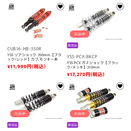
常
常
価
価
格
格
欠品中
限定品
CUB16-HB-350R
YSS リアショック 350mm【ブラ
YSS-PCX-BKCP
ック/レッド】カブ,モンキー系
YSS PCX ガスショック【ブラッ
通
¥11,990
円(税込)
ク/メッキ】310mm
常
通
¥17,270
円(税込)
価
常
格
価
格
欠品中
欠品中
限定品
限定品