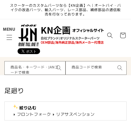
コンテ
スクーターのカスタムパーツなら【KN企画】へ | オートバイ・バ
ンツに
イクの改造パーツ、輸入パーツ、レース部品、補修部品の通信販
進む
売を行なっております。
カ
MENU
ー
ト
商品名・キーワード・JANコ
商品コードで検索
ードで検索
コ
足廻り
レ
ク
絞り込む
シ
フロントフォーク
リアサスペンション
ョ
ン