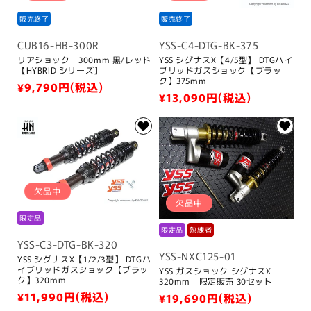
販売終了
販売終了
CUB16-HB-300R
YSS-C4-DTG-BK-375
リアショック 300mm 黒/レッド
YSS シグナスX【4/5型】 DTGハイ
【HYBRID シリーズ】
ブリッドガスショック【ブラッ
ク】375mm
通
¥9,790
円(税込)
通
¥13,090
円(税込)
常
常
価
価
格
格
欠品中
欠品中
限定品
限定品
熟練者
YSS-C3-DTG-BK-320
YSS-NXC125-01
YSS シグナスX【1/2/3型】 DTGハ
イブリッドガスショック【ブラッ
YSS ガスショック シグナスX
ク】320mm
320mm 限定販売 30セット
通
¥11,990
円(税込)
通
¥19,690
円(税込)