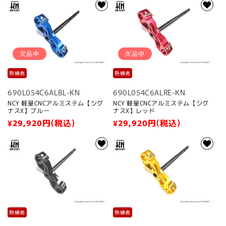
価
価
格
格
欠品中
欠品中
熟練者
熟練者
690L054C6ALBL-KN
690L054C6ALRE-KN
NCY 軽量CNCアルミステム【シグ
NCY 軽量CNCアルミステム【シグ
ナスX】ブルー
ナスX】レッド
通
¥29,920
円(税込)
通
¥29,920
円(税込)
常
常
価
価
格
格
熟練者
熟練者