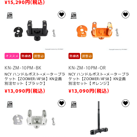
通
¥15,290
円(税込)
価
常
格
価
格
オススメ
熟練者
調整必
熟練者
調整必
KN-ZM-10PM-BK
KN-ZM-10PM-OR
NCY ハンドルポスト+メーターブラ
NCY ハンドルポスト+メーターブラ
ケット【ZOOMER/AF58】KN企画
ケット【ZOOMER/AF58】KN企画
別注セット【ブラック】
別注セット【オレンジ】
通
¥13,090
円(税込)
通
¥13,090
円(税込)
常
常
価
価
格
格