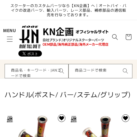
コンテ
スクーターのカスタムパーツなら【KN企画】へ | オートバイ・バ
ンツに
イクの改造パーツ、輸入パーツ、レース部品、補修部品の通信販
進む
売を行なっております。
カ
MENU
ー
ト
商品名・キーワード・JANコ
商品コードで検索
ードで検索
コ
ハンドル(ポスト/ バー/ステム/グリップ)
レ
ク
シ
ョ
ン