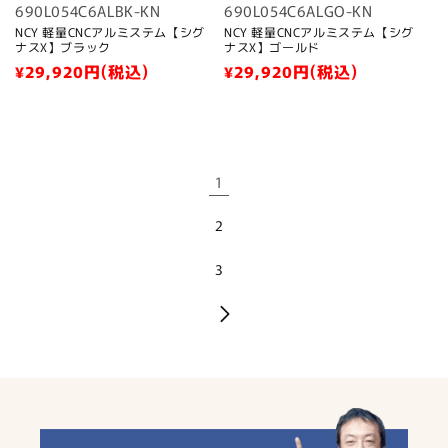
690L054C6ALBK-KN
690L054C6ALGO-KN
NCY 軽量CNCアルミステム【シグ
NCY 軽量CNCアルミステム【シグ
ナスX】ブラック
ナスX】ゴールド
通
¥29,920
円(税込)
通
¥29,920
円(税込)
常
常
価
価
格
格
1
2
3