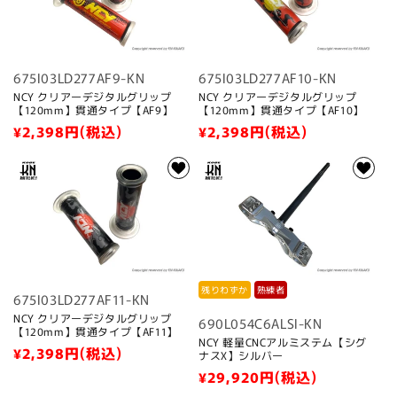
:
675I03LD277AF9-KN
675I03LD277AF10-KN
NCY クリアーデジタルグリップ
NCY クリアーデジタルグリップ
【120mm】貫通タイプ【AF9】
【120mm】貫通タイプ【AF10】
通
¥2,398
円(税込)
通
¥2,398
円(税込)
常
常
価
価
格
格
残りわずか
熟練者
675I03LD277AF11-KN
NCY クリアーデジタルグリップ
690L054C6ALSI-KN
【120mm】貫通タイプ【AF11】
NCY 軽量CNCアルミステム【シグ
通
¥2,398
円(税込)
ナスX】シルバー
常
通
¥29,920
円(税込)
価