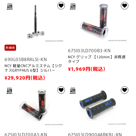
常
格
価
格
熟練者
675I03LD700B3-KN
NCY グリップ 【120mm】非貫通
690L05B8RALSI-KN
タイプ
NCY 軽量CNCアルミステム【シグ
通
¥1,969
円(税込)
ナスGRYPHUS 6型】シルバー
常
通
¥29,920
円(税込)
価
常
格
価
格
675I03LD700A3-KN
675I03LD9004ABKBL-KN