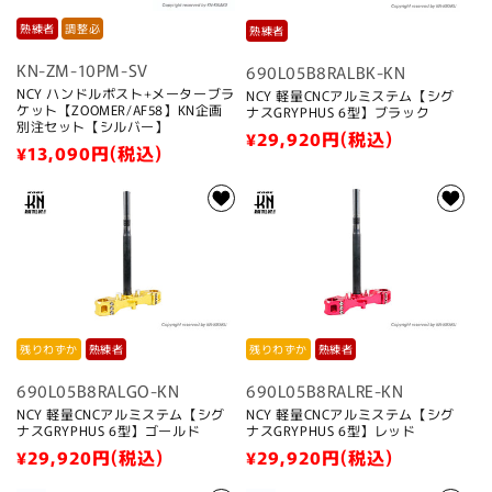
熟練者
調整必
熟練者
KN-ZM-10PM-SV
690L05B8RALBK-KN
NCY ハンドルポスト+メーターブラ
NCY 軽量CNCアルミステム【シグ
ケット【ZOOMER/AF58】KN企画
ナスGRYPHUS 6型】ブラック
別注セット【シルバー】
通
¥29,920
円(税込)
通
¥13,090
円(税込)
常
常
価
価
格
格
残りわずか
熟練者
残りわずか
熟練者
690L05B8RALGO-KN
690L05B8RALRE-KN
NCY 軽量CNCアルミステム【シグ
NCY 軽量CNCアルミステム【シグ
ナスGRYPHUS 6型】ゴールド
ナスGRYPHUS 6型】レッド
通
¥29,920
円(税込)
通
¥29,920
円(税込)
常
常