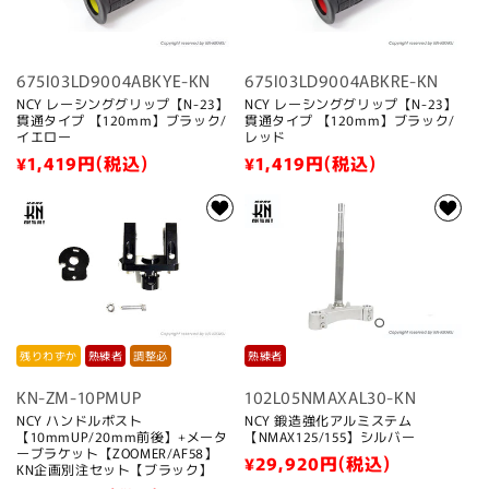
675I03LD9004ABKYE-KN
675I03LD9004ABKRE-KN
NCY レーシンググリップ【N-23】
NCY レーシンググリップ【N-23】
貫通タイプ 【120mm】ブラック/
貫通タイプ 【120mm】ブラック/
イエロー
レッド
通
¥1,419
円(税込)
通
¥1,419
円(税込)
常
常
価
価
格
格
熟練者
残りわずか
熟練者
調整必
102L05NMAXAL30-KN
KN-ZM-10PMUP
NCY 鍛造強化アルミステム
NCY ハンドルポスト
【NMAX125/155】シルバー
【10mmUP/20mm前後】+メータ
ーブラケット【ZOOMER/AF58】
通
¥29,920
円(税込)
KN企画別注セット【ブラック】
常