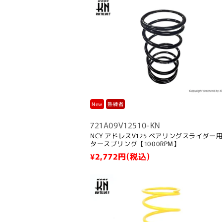
ョ
ン
:
New
熟練者
721A09V12510-KN
NCY アドレスV125 ベアリングスライダー
タースプリング【1000RPM】
通
¥2,772
円(税込)
常
価
格