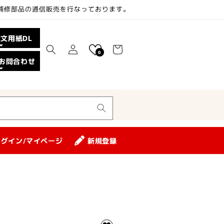
、補修部品の通信販売を行なっております。
ロ
カ
注文用紙DL
グ
ー
0
イ
お問合わせ
ト
ン
ログイン/マイページ
新規登録