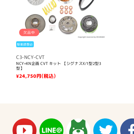
欠品中
駆動調整必
C3-NCY-CVT
NCY×KN企画 CVT キット 【シグナスX/1型2型3
型】
通
¥24,750
円(税込)
常
価
格