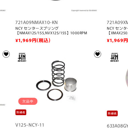
721A09NMAX10-KN
721A09X
NCY センタースプリング
NCY セン
【NMAX125/155,NVX125/155】1000RPM
【XMAX250
通
¥1,969
円(税込)
通
¥1,969
円
常
常
価
価
格
格
欠品中
熟練者
熟練者
V125-NCY-11
633A08G