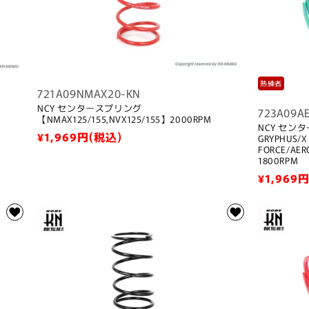
熟練者
721A09NMAX20-KN
NCY センタースプリング
723A09A
【NMAX125/155,NVX125/155】2000RPM
NCY セン
通
¥1,969
円(税込)
GRYPHUS/X
FORCE/AER
常
1800RPM
価
通
¥1,969
円
格
常
価
格