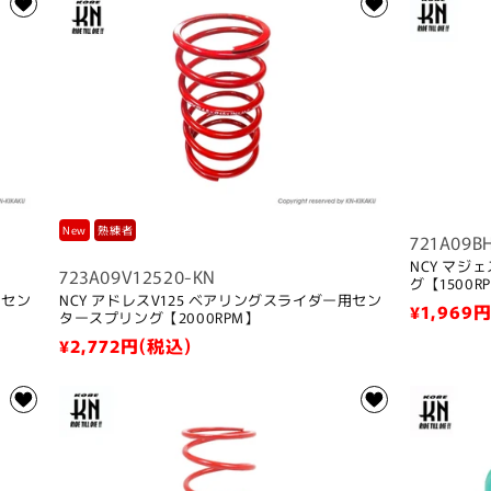
New
熟練者
721A09B
NCY マジ
723A09V12520-KN
グ【1500R
用セン
NCY アドレスV125 ベアリングスライダー用セン
通
¥1,969
円
タースプリング【2000RPM】
常
通
¥2,772
円(税込)
価
常
格
価
格