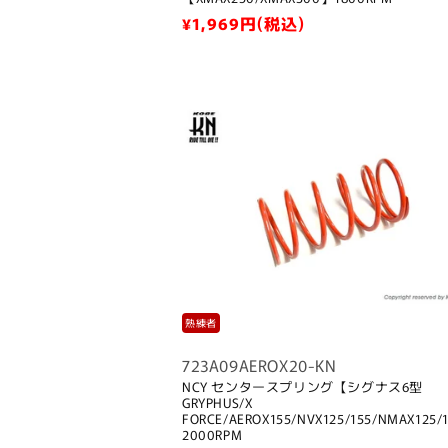
通
¥1,969
円(税込)
常
価
格
熟練者
723A09AEROX20-KN
NCY センタースプリング【シグナス6型
GRYPHUS/X
FORCE/AEROX155/NVX125/155/NMAX125/
2000RPM