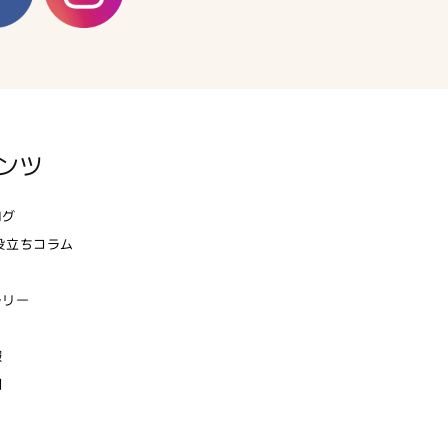
ンツ
ログ
役立ちコラム
ラリー
報
問