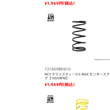
通
¥1,969
円(税込)
常
価
格
721A09BH610
NCY マジェスティーS/S-MAX センタース
グ【1000RPM】
通
¥1,969
円(税込)
常
価
格