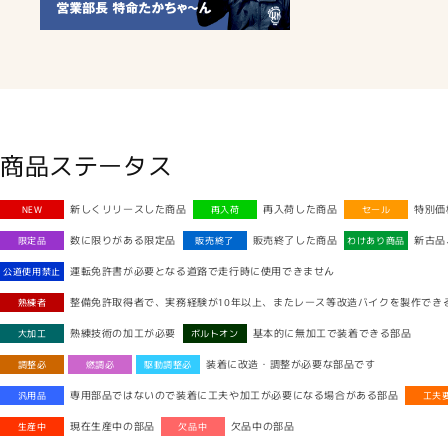
商品ステータス
新しくリリースした商品
再入荷した商品
特別価
NEW
再入荷
セール
数に限りがある限定品
販売終了した商品
新古品
限定品
販売終了
わけあり商品
運転免許書が必要となる道路で走行時に使用できません
公道使用禁止
整備免許取得者で、実務経験が10年以上、またレース等改造バイクを製作でき
熟練者
熟練技術の加工が必要
基本的に無加工で装着できる部品
大加工
ボルトオン
装着に改造・調整が必要な部品です
調整必
燃調必
駆動調整必
専用部品ではないので装着に工夫や加工が必要になる場合がある部品
汎用品
工夫
現在生産中の部品
欠品中の部品
生産中
欠品中