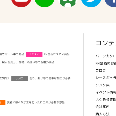
コンテ
格でセール中の商品
KN企画オススメ商品
オススメ
パーツカタ
、展示品処分、傷物、不揃い等の規格外商品
KN企画のお
ブログ
レースギャ
る方向け
削り、曲げ等の簡単な加工が必要
小加工
リンク集
イベント情
よくある質
装着に様々な加工を行ったり工夫が必要な部品
要
会社案内
購入方法