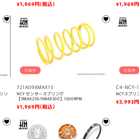
通
¥1,969
円(税込)
通
¥1,969
円
常
常
価
価
格
格
欠品中
欠品中
721A09XMAX15
C4-NCY-
プリン
NCY センタースプリング
NCYスプリ
【XMAX250/XMAX300】1500RPM
通
¥3,993
円
通
¥1,969
円(税込)
常
常
価
価
格
格