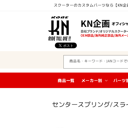
コンテ
スクーターのカスタムパーツなら【KN企
ンツに
進む
商品名・キーワード・JANコードで
商品一覧
メーカー別
パーツ
コ
センタースプリング/スラ
レ
ク
シ