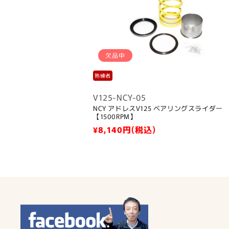
欠品中
熟練者
V125-NCY-05
NCY アドレスV125 ベアリングスライダー
【1500RPM】
通
¥8,140
円(税込)
常
価
格