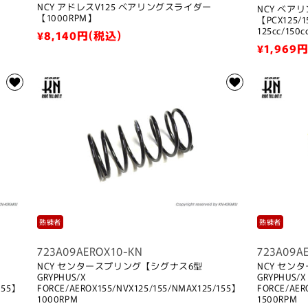
NCY アドレスV125 ベアリングスライダー
NCY ベア
【1000RPM】
【PCX125/
125cc/150
通
¥8,140
円(税込)
通
¥1,969
円
常
常
価
価
格
格
熟練者
熟練者
723A09AEROX10-KN
723A09A
NCY センタースプリング【シグナス6型
NCY セン
GRYPHUS/X
GRYPHUS/X
155】
FORCE/AEROX155/NVX125/155/NMAX125/155】
FORCE/AER
1000RPM
1500RPM