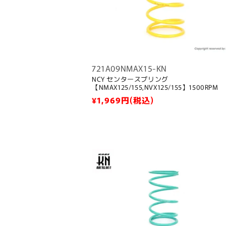
721A09NMAX15-KN
NCY センタースプリング
【NMAX125/155,NVX125/155】1500RPM
通
¥1,969
円(税込)
常
価
格