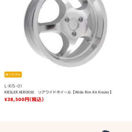
:
残りわずか
L-KIS-01
KIESLER AEROX50 リアワイドホイール【Wide Rim Kit Kiesler】
通
¥38,500
円(税込)
常
価
格