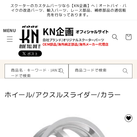
コンテ
スクーターのカスタムパーツなら【KN企画】へ | オートバイ・バ
ンツに
イクの改造パーツ、輸入パーツ、レース部品、補修部品の通信販
進む
売を行なっております。
カ
MENU
ー
ト
商品名・キーワード・JANコ
商品コードで検索
ードで検索
コ
ホイール/アクスルスライダー/カラー
レ
ク
シ
ョ
ン