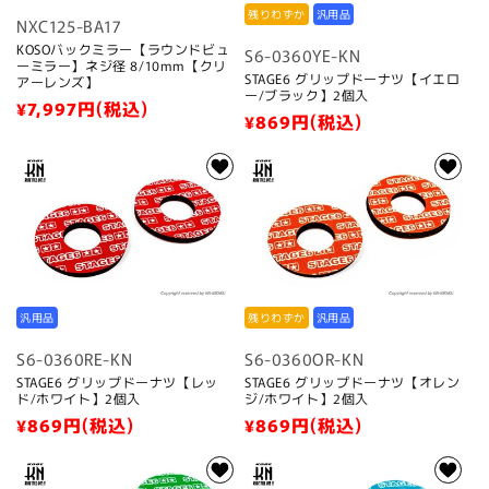
残りわずか
汎用品
NXC125-BA17
KOSOバックミラー【ラウンドビュ
S6-0360YE-KN
ーミラー】ネジ径 8/10mm【クリ
STAGE6 グリップドーナツ【イエロ
アーレンズ】
ー/ブラック】2個入
通
¥7,997
円(税込)
通
¥869
円(税込)
常
常
価
価
格
格
汎用品
残りわずか
汎用品
S6-0360RE-KN
S6-0360OR-KN
STAGE6 グリップドーナツ【レッ
STAGE6 グリップドーナツ【オレン
ド/ホワイト】2個入
ジ/ホワイト】2個入
通
¥869
円(税込)
通
¥869
円(税込)
常
常
価
価