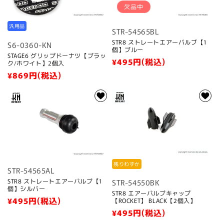
欠品中
汎用品
STR-54565BL
STR8 ストレートエアーバルブ【1
S6-0360-KN
個】ブルー
STAGE6 グリップドーナツ【ブラッ
通
¥495
円(税込)
ク/ホワイト】2個入
常
通
¥869
円(税込)
価
常
格
価
格
残りわずか
STR-54565AL
STR8 ストレートエアーバルブ【1
STR-54550BK
個】シルバー
STR8 エアーバルブキャップ
通
¥495
円(税込)
【ROCKET】 BLACK【2個入】
常
通
¥495
円(税込)