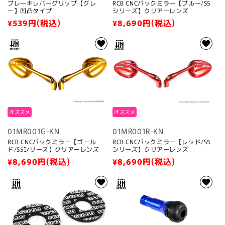
ブレーキレバーグリップ【グレ
RCB CNCバックミラー【ブルー/S5
ー】凹凸タイプ
シリーズ】クリアーレンズ
通
¥539
円(税込)
通
¥8,690
円(税込)
常
常
価
価
格
格
オススメ
オススメ
01MR001G-KN
01MR001R-KN
RCB CNCバックミラー【ゴール
RCB CNCバックミラー【レッド/S5
ド/S5シリーズ】クリアーレンズ
シリーズ】クリアーレンズ
通
¥8,690
円(税込)
通
¥8,690
円(税込)
常
常
価
価
格
格