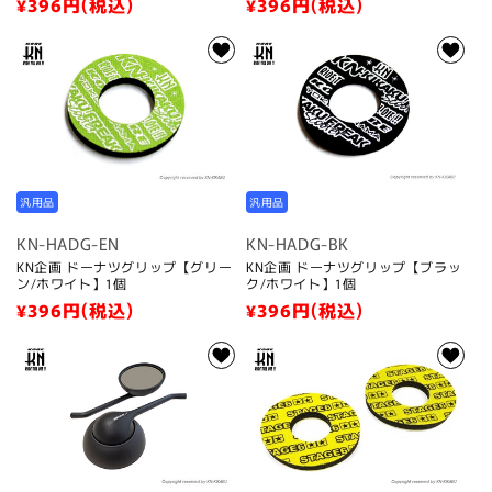
通
¥396
円(税込)
通
¥396
円(税込)
常
常
価
価
格
格
汎用品
汎用品
KN-HADG-EN
KN-HADG-BK
KN企画 ドーナツグリップ【グリー
KN企画 ドーナツグリップ【ブラッ
ン/ホワイト】1個
ク/ホワイト】1個
通
¥396
円(税込)
通
¥396
円(税込)
常
常
価
価
格
格