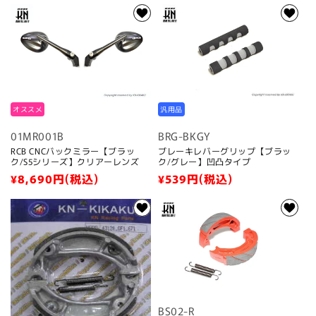
価
常
格
価
格
オススメ
汎用品
01MR001B
BRG-BKGY
RCB CNCバックミラー【ブラッ
ブレーキレバーグリップ【ブラッ
ク/S5シリーズ】クリアーレンズ
ク/グレー】凹凸タイプ
通
¥8,690
円(税込)
通
¥539
円(税込)
常
常
価
価
格
格
BS02-R