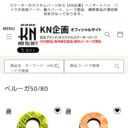
コンテ
スクーターのカスタムパーツなら【KN企画】へ | オートバイ・バ
ンツに
イクの改造パーツ、輸入パーツ、レース部品、補修部品の通信販
進む
売を行なっております。
カ
MENU
ー
ト
商品名・キーワード・JANコ
商品コードで検索
ードで検索
コ
ベルーガ50/80
レ
ク
シ
ョ
ン