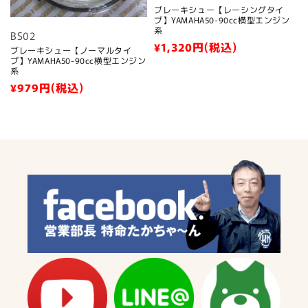
ブレーキシュー【レーシングタイ
プ】YAMAHA50-90cc横型エンジン
系
BS02
通
¥1,320
円(税込)
ブレーキシュー【ノーマルタイ
プ】YAMAHA50-90cc横型エンジン
常
系
価
通
¥979
円(税込)
格
常
価
格