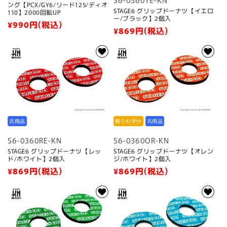
ング【PCX/GY6/リード125/ディオ
STAGE6 グリップドーナツ【イエロ
110】2000回転UP
ー/ブラック】2個入
通
¥990
円(税込)
通
¥869
円(税込)
常
常
価
価
格
格
汎用品
残りわずか
汎用品
S6-0360RE-KN
S6-0360OR-KN
STAGE6 グリップドーナツ【レッ
STAGE6 グリップドーナツ【オレン
ド/ホワイト】2個入
ジ/ホワイト】2個入
通
¥869
円(税込)
通
¥869
円(税込)
常
常
価
価
格
格