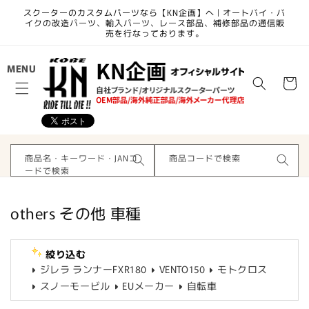
コンテ
スクーターのカスタムパーツなら【KN企画】へ | オートバイ・バ
ンツに
イクの改造パーツ、輸入パーツ、レース部品、補修部品の通信販
進む
売を行なっております。
カ
MENU
ー
ト
商品名・キーワード・JANコ
商品コードで検索
ードで検索
コ
others その他 車種
レ
ク
絞り込む
シ
ジレラ ランナーFXR180
VENTO150
モトクロス
ョ
スノーモービル
EUメーカー
自転車
ン