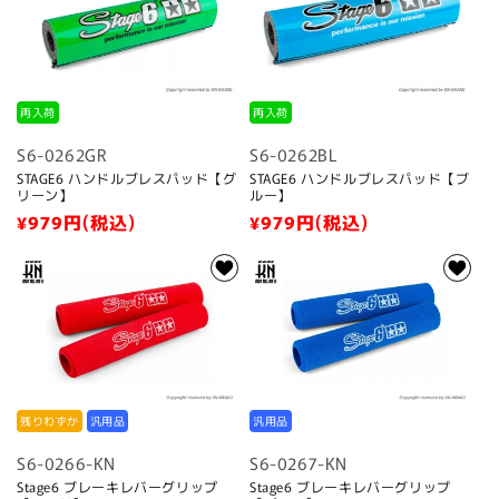
再入荷
再入荷
S6-0262GR
S6-0262BL
STAGE6 ハンドルブレスパッド【グ
STAGE6 ハンドルブレスパッド【ブ
リーン】
ルー】
通
¥979
円(税込)
通
¥979
円(税込)
常
常
価
価
格
格
残りわずか
汎用品
汎用品
S6-0266-KN
S6-0267-KN
Stage6 ブレーキレバーグリップ
Stage6 ブレーキレバーグリップ