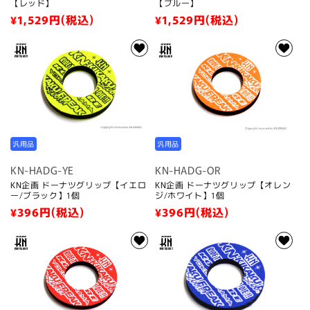
【レッド】
【ブルー】
通
¥1,529
円(税込)
通
¥1,529
円(税込)
常
常
価
価
格
格
汎用品
汎用品
KN-HADG-YE
KN-HADG-OR
KN企画 ドーナツグリップ【イエロ
KN企画 ドーナツグリップ【オレン
ー/ブラック】1個
ジ/ホワイト】1個
通
¥396
円(税込)
通
¥396
円(税込)
常
常
価
価
格
格