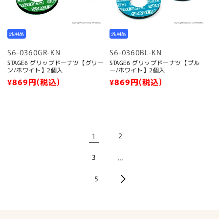
汎用品
汎用品
S6-0360GR-KN
S6-0360BL-KN
STAGE6 グリップドーナツ【グリー
STAGE6 グリップドーナツ【ブル
ン/ホワイト】2個入
ー/ホワイト】2個入
通
¥869
円(税込)
通
¥869
円(税込)
常
常
価
価
格
格
1
2
3
…
5