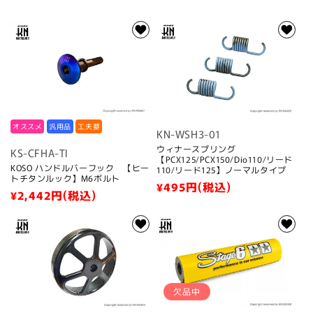
:
オススメ
汎用品
工夫要
KN-WSH3-01
ウィナースプリング
KS-CFHA-TI
【PCX125/PCX150/Dio110/リード
KOSO ハンドルバーフック 【ヒー
110/リード125】ノーマルタイプ
トチタンルック】M6ボルト
通
¥495
円(税込)
通
¥2,442
円(税込)
常
常
価
価
格
格
欠品中