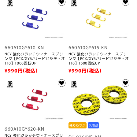
価
価
格
格
660A10GY610-KN
660A10GY615-KN
NCY 強化クラッチウィナースプリ
NCY 強化クラッチウィナースプリ
ング【PCX/GY6/リード125/ディオ
ング【PCX/GY6/リード125/ディオ
110】1000回転UP
110】1500回転UP
通
¥990
円(税込)
通
¥990
円(税込)
常
常
価
価
格
格
残りわずか
汎用品
660A10GY620-KN
NCY 強化クラッチウィナースプリ
S6-0360YE-KN