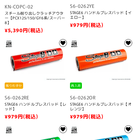
S6-0262YE
KN-COPC-02
STAGE6 ハンドルブレスパッド【イ
スチール削り出しクラッチアウタ
エロー】
ー【PCX125/150/GY6系/スーパー
8】
通
¥979
円(税込)
通
¥5,390
円(税込)
常
常
価
価
格
格
残りわずか
再入荷
S6-0262RE
S6-0262OR
STAGE6 ハンドルブレスパッド【レ
STAGE6 ハンドルブレスパッド【オ
ッド】
レンジ】
通
¥979
円(税込)
通
¥979
円(税込)
常
常
価
価
格
格