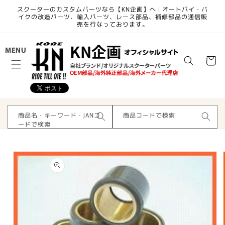
コンテ
スクーターのカスタムパーツなら【KN企画】へ | オートバイ・バ
ンツに
イクの改造パーツ、輸入パーツ、レース部品、補修部品の通信販
進む
売を行なっております。
カ
MENU
ー
ト
商品名・キーワード・JANコ
商品コードで検索
ードで検索
商品情
報にス
キップ