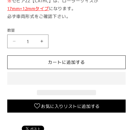
※
セピアZZ【CA1HC】は、ローラーサイズが
17mm×12mmタイプ
になります。
必ず車両形式をご確認下さい。
数量
ウ
ウ
エ
エ
イ
イ
カートに追加する
ト
ト
ロ
ロ
ー
ー
ラ
ラ
ー
ー
16×12
16×12
お気に入りリストに追加する
ス
ス
ズ
ズ
キ
キ
ス
ス