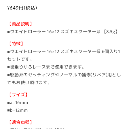
ー
通
¥649
円(税込)
常
ド:
価
【商品説明】
格
■ウエイトローラー 16×12 スズキスクーター系 【8.5g】
【特徴】
■ウエイトローラー 16×12 スズキスクーター系 6個入り1
セットです。
■街乗りからレースまで使用できます。
■駆動系のセッティングやノーマルの補修(リペア)用とし
てもお使い頂けます。
【サイズ】
■a=16mm
■b=12mm
【適合車種】