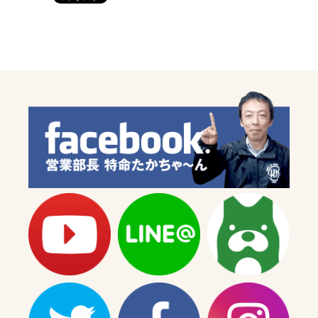
ク
ク
ー
ー
タ
タ
ー
ー
系
系
【8.5g】
【8.5g】
の
の
数
数
量
量
を
を
減
増
ら
や
す
す