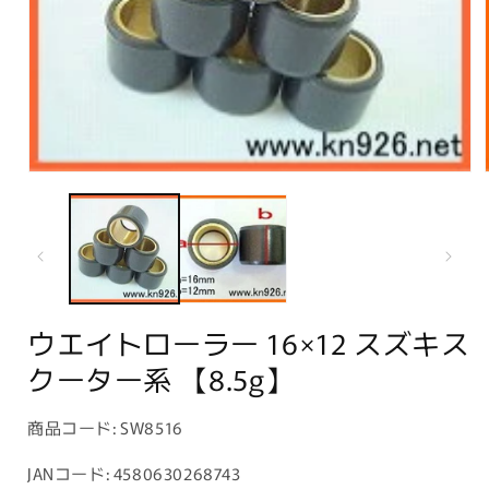
モ
ー
ダ
ル
で
メ
デ
ィ
ウエイトローラー 16×12 スズキス
ア
(1)
クーター系 【8.5g】
を
開
く
商
商品コード:
SW8516
品
JANコード: 4580630268743
コ