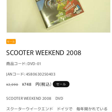
モ
ー
セール
ダ
ル
SCOOTER WEEKEND 2008
で
メ
デ
商
商品コード:
DVD-01
ィ
品
ア
JANコード: 4580630250403
(1)
コ
を
ー
通
セ
¥748
円(税込)
開
セール
¥2,090
く
常
ー
ド:
価
ル
SCOOTER WEEKEND 2008 DVD
格
価
格
スクーターウイークエンド ドイツで 毎年開かれている