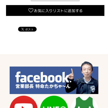
ら
や
す
す
お気に入りリストに追加する