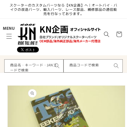
コンテ
スクーターのカスタムパーツなら【KN企画】へ | オートバイ・バ
ンツに
イクの改造パーツ、輸入パーツ、レース部品、補修部品の通信販
進む
売を行なっております。
カ
MENU
ー
ト
商品名・キーワード・JANコ
商品コードで検索
ードで検索
商品情
報にス
キップ