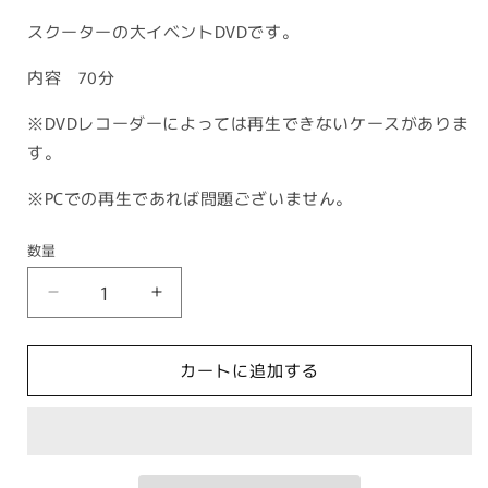
スクーターの大イベントDVDです。
内容 70分
※DVDレコーダーによっては再生できないケースがありま
す。
※PCでの再生であれば問題ございません。
数量
SCOOTER
SCOOTER
WEEKEND
WEEKEND
2008
2008
カートに追加する
の
の
数
数
量
量
を
を
減
増