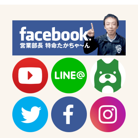
型】
型】
グ
グ
リ
リ
ー
ー
ン
ン
の
の
数
数
量
量
を
を
減
増
ら
や
す
す