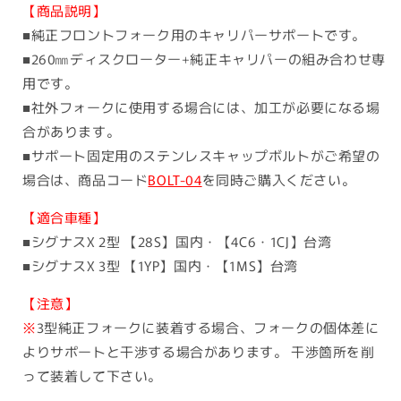
価
【商品説明】
格
■純正フロントフォーク用のキャリパーサポートです。
■260㎜ディスクローター+純正キャリパーの組み合わせ専
用です。
■社外フォークに使用する場合には、加工が必要になる場
合があります。
■サポート固定用のステンレスキャップボルトがご希望の
場合は、商品コード
BOLT-04
を同時ご購入ください。
【適合車種】
■シグナスX 2型 【28S】国内・【4C6・1CJ】台湾
■シグナスX 3型 【1YP】国内・【1MS】台湾
【注意】
※
3型純正フォークに装着する場合、フォークの個体差に
よりサポートと干渉する場合があります。 干渉箇所を削
って装着して下さい。