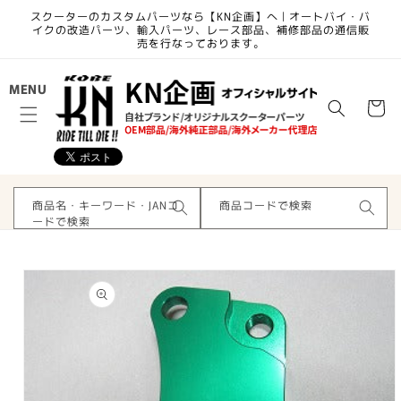
コンテ
スクーターのカスタムパーツなら【KN企画】へ | オートバイ・バ
ンツに
イクの改造パーツ、輸入パーツ、レース部品、補修部品の通信販
進む
売を行なっております。
カ
MENU
ー
ト
商品名・キーワード・JANコ
商品コードで検索
ードで検索
商品情
報にス
キップ