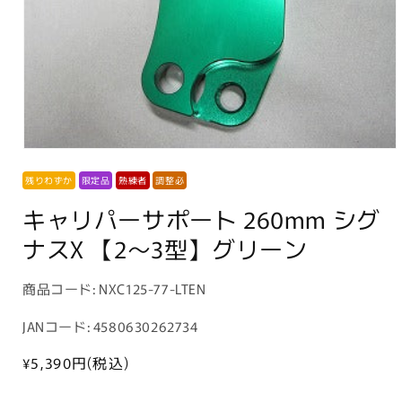
モ
ー
残りわずか
限定品
熟練者
調整必
ダ
ル
キャリパーサポート 260mm シグ
で
メ
ナスX 【2〜3型】グリーン
デ
ィ
ア
商
商品コード:
NXC125-77-LTEN
(1)
品
を
JANコード: 4580630262734
開
コ
く
ー
通
¥5,390
円(税込)
常
ド: