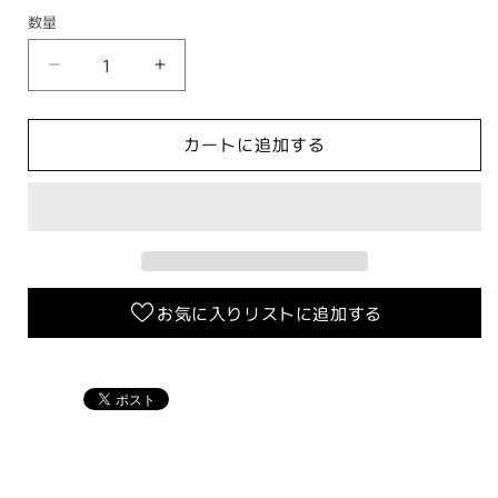
数量
キ
キ
ャ
ャ
リ
リ
カートに追加する
パ
パ
ー
ー
サ
サ
ポ
ポ
ー
ー
ト
ト
お気に入りリストに追加する
260mm
260mm
シ
シ
グ
グ
ナ
ナ
ス
ス
X
X
【2〜
【2〜
3
3