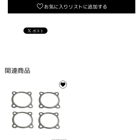
お気に入りリストに追加する
ト/
ト/
ボ
ボ
ア
ア
径
径
56mm
56mm
用
用
【4VP/1.5mm
【4VP/1.5mm
厚/
厚/
ヘ
ヘ
関連商品
ッ
ッ
ド/1
ド/1
枚】
枚】
の
の
数
数
量
量
を
を
減
増
ら
や