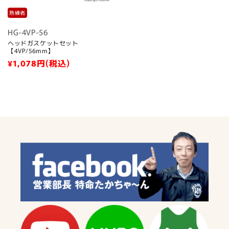
す
す
熟練者
HG-4VP-56
ヘッドガスケットセット
【4VP/56mm】
通
¥1,078
円(税込)
常
価
格