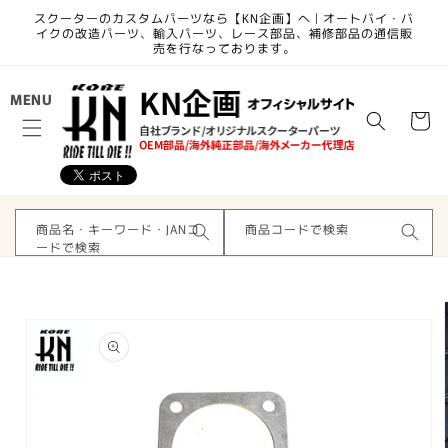
コンテ
スクーターのカスタムパーツなら【KN企画】へ | オートバイ・バ
ンツに
イクの改造パーツ、輸入パーツ、レース部品、補修部品の通信販
進む
売を行なっております。
カ
MENU
ー
ト
商品名・キーワード・JANコ
商品コードで検索
ードで検索
商品情
報にス
キップ