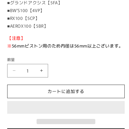
■グランドアクシス【5FA】
■BW'S100【4VP】
■RX100【5CP】
■AEROX100【5BR】
【注意】
※
56mmピストン用のため内径は56mm以上ございます。
数量
ア
ア
ル
ル
ミ
ミ
カートに追加する
切
切
削
削
ガ
ガ
ス
ス
ケ
ケ
ッ
ッ