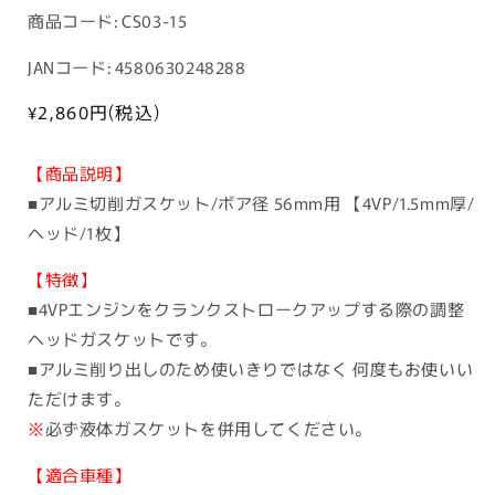
商
商品コード:
CS03-15
品
JANコード: 4580630248288
コ
ー
通
¥2,860
円(税込)
常
ド:
価
【商品説明】
格
■アルミ切削ガスケット/ボア径 56mm用 【4VP/1.5mm厚/
ヘッド/1枚】
【特徴】
■4VPエンジンをクランクストロークアップする際の調整
ヘッドガスケットです。
■アルミ削り出しのため使いきりではなく 何度もお使いい
ただけます。
※
必ず液体ガスケットを併用してください。
【適合車種】