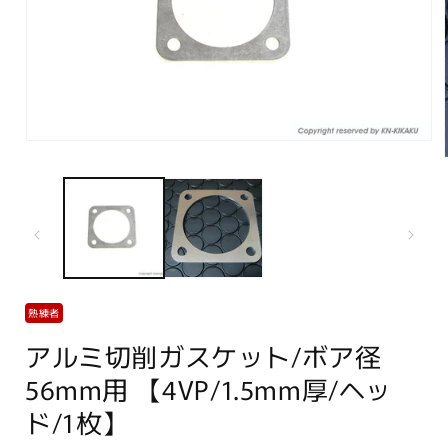
モ
ー
ダ
ル
で
メ
デ
ィ
ア
(1)
熟練者
を
開
アルミ切削ガスケット/ボア径
く
56mm用 【4VP/1.5mm厚/ヘッ
ド/1枚】