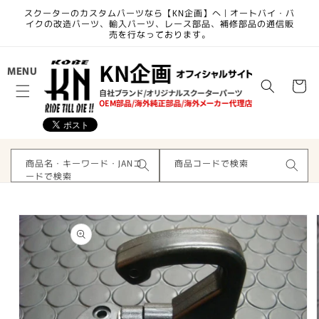
コンテ
スクーターのカスタムパーツなら【KN企画】へ | オートバイ・バ
ンツに
イクの改造パーツ、輸入パーツ、レース部品、補修部品の通信販
進む
売を行なっております。
カ
MENU
ー
ト
商品名・キーワード・JANコ
商品コードで検索
ードで検索
商品情
報にス
キップ