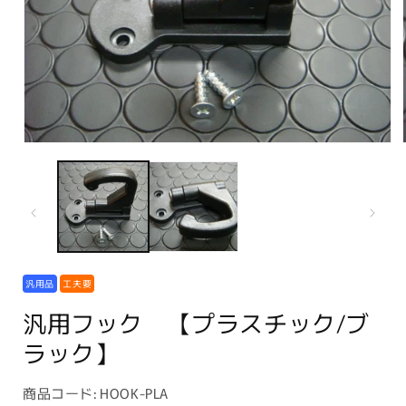
モ
ー
ダ
ル
で
メ
デ
ィ
ア
汎用品
工夫要
(1)
を
汎用フック 【プラスチック/ブ
開
ラック】
く
商
商品コード:
HOOK-PLA