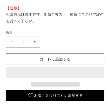
【注意】
※
本商品は汎用です。創意工夫の上、車体に合わせて取付
を行って下さい。
数量
汎
汎
用
用
フ
フ
カートに追加する
ッ
ッ
ク
ク
【プ
【プ
ラ
ラ
ス
ス
チ
チ
お気に入りリストに追加する
ッ
ッ
ク/
ク/
ブ
ブ