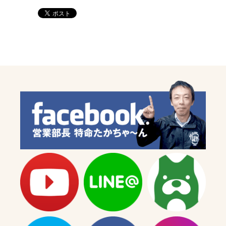
ラ
ラ
ッ
ッ
ク】
ク】
の
の
数
数
量
量
を
を
減
増
ら
や
す
す