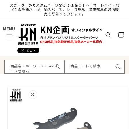
コンテ
スクーターのカスタムパーツなら【KN企画】へ | オートバイ・バ
ンツに
イクの改造パーツ、輸入パーツ、レース部品、補修部品の通信販
進む
売を行なっております。
カ
MENU
ー
ト
商品名・キーワード・JANコ
商品コードで検索
ードで検索
商品情
報にス
キップ