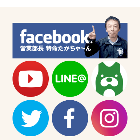
【A406】
【A406】
の
の
数
数
量
量
を
を
減
増
ら
や
す
す