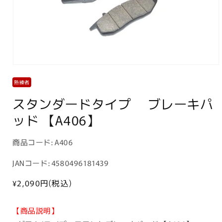
モ
ー
熟練者
ダ
ル
スタンダードタイプ ブレーキパ
で
メ
ッド 【A406】
デ
ィ
ア
商
商品コード:
A406
(1)
品
を
JANコード: 4580496181439
開
コ
く
ー
通
¥2,090
円(税込)
常
ド:
価
【商品説明】
格