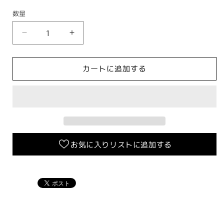
数量
ス
ス
タ
タ
ン
ン
カートに追加する
ダ
ダ
ー
ー
ド
ド
タ
タ
イ
イ
プ
プ
お気に入りリストに追加する
ブ
ブ
レ
レ
ー
ー
キ
キ
パ
パ
ッ
ッ
ド
ド