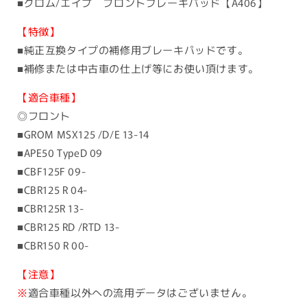
■グロム/エイプ フロントブレーキパッド【A406】
【特徴】
■純正互換タイプの補修用ブレーキパッドです。
■補修または中古車の仕上げ等にお使い頂けます。
【適合車種】
◎フロント
■GROM MSX125 /D/E 13-14
■APE50 TypeD 09
■CBF125F 09-
■CBR125 R 04-
■CBR125R 13-
■CBR125 RD /RTD 13-
■CBR150 R 00-
【注意】
※
適合車種以外への流用データはございません。