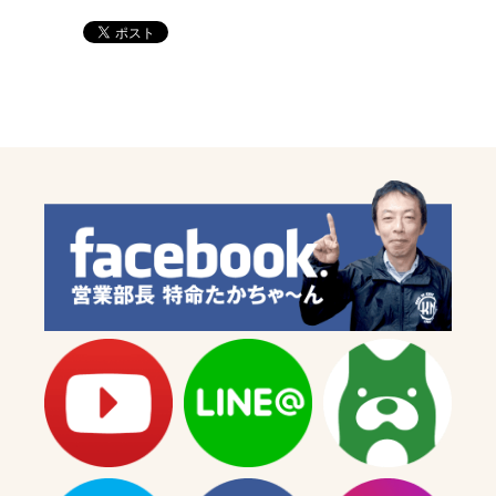
ド
ド
【ノ
【ノ
ー
ー
マ
マ
ル
ル
用】
用】
の
の
数
数
量
量
を
を
減
増
ら
や
す
す