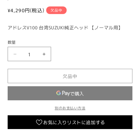
コ
ー
通
¥4,290
円(税込)
欠品中
常
ド:
価
アドレスV100 台湾SUZUKI純正ヘッド 【ノーマル用】
格
数量
ア
ア
ド
ド
レ
レ
欠品中
ス
ス
V100
V100
台
台
湾
湾
SUZUKI
SUZUKI
別のお支払い方法
純
純
正
正
お気に入りリストに追加する
ヘ
ヘ
ッ
ッ