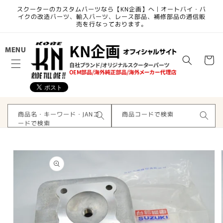
コンテ
スクーターのカスタムパーツなら【KN企画】へ | オートバイ・バ
ンツに
イクの改造パーツ、輸入パーツ、レース部品、補修部品の通信販
進む
売を行なっております。
カ
MENU
ー
ト
商品名・キーワード・JANコ
商品コードで検索
ードで検索
商品情
報にス
キップ