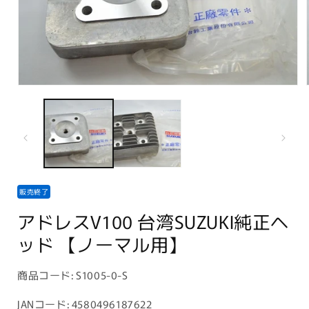
モ
ー
ダ
ル
で
メ
デ
ィ
ア
販売終了
(1)
を
アドレスV100 台湾SUZUKI純正ヘ
開
ッド 【ノーマル用】
く
商
商品コード:
S1005-0-S
品
JANコード: 4580496187622