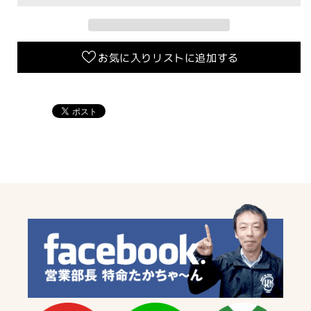
ー/
ー/
シ
シ
ョ
ョ
お気に入りリストに追加する
ー
ー
ト】
ト】
ラ
ラ
イ
イ
ト
ト
ブ
ブ
ル
ル
ー
ー
M3×8mm(1
M3×8mm(1
個)/M3×6mm(2
個)/M3×6mm(2
個)
個)
ネ
ネ
ジ
ジ
付
付
の
の
数
数