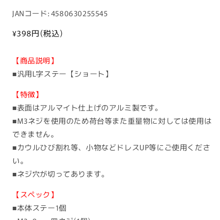
品
JANコード: 4580630255545
コ
ー
通
¥398
円(税込)
常
ド:
価
【商品説明】
格
■汎用L字ステー【ショート】
【特徴】
■表面はアルマイト仕上げのアルミ製です。
■M3ネジを使用のため荷台等また重量物に対しては使用は
できません。
■カウルひび割れ等、小物などドレスUP等にご使用くださ
い。
■ネジ穴が切ってあります。
【スペック】
■本体ステー1個