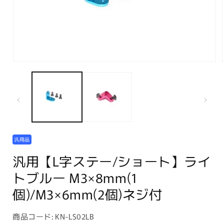
モ
ー
ダ
ル
で
メ
デ
ィ
ア
汎用品
(1)
を
汎用【L字ステー/ショート】ライ
開
トブルー M3×8mm(1
く
個)/M3×6mm(2個)ネジ付
商
商品コード:
KN-LS02LB