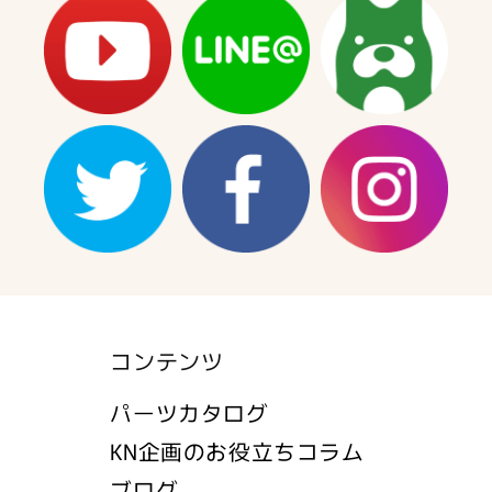
量
量
を
を
減
増
ら
や
す
す
コンテンツ
パーツカタログ
KN企画のお役立ちコラム
ブログ