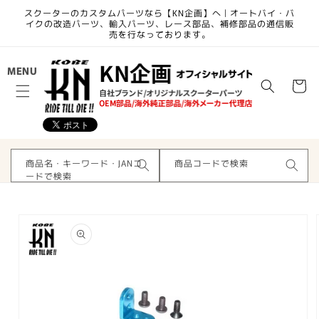
コンテ
スクーターのカスタムパーツなら【KN企画】へ | オートバイ・バ
ンツに
イクの改造パーツ、輸入パーツ、レース部品、補修部品の通信販
進む
売を行なっております。
カ
MENU
ー
ト
商品名・キーワード・JANコ
商品コードで検索
ードで検索
商品情
報にス
キップ