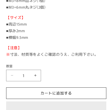
■M3×8mm皿ネジ(1個)
■M3×6mm丸ネジ(2個)
【サイズ】
■両辺15mm
■厚み2mm
■横幅9.5mm
【注意】
※
寸法、材質等をよくご確認のうえ、ご利用下さい。
数量
汎
汎
用
用
【L
【L
カートに追加する
字
字
ス
ス
テ
テ