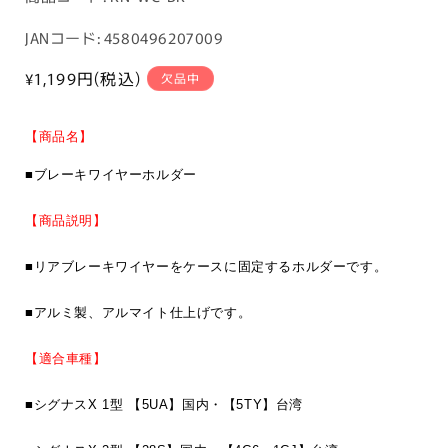
品
JANコード: 4580496207009
コ
ー
通
¥1,199
円(税込)
欠品中
常
ド:
価
【商品名】
格
■ブレーキワイヤーホルダー
【商品説明】
■リアブレーキワイヤーをケースに固定するホルダーです。
■アルミ製、アルマイト仕上げです。
【適合車種】
■シグナスX 1型 【5UA】国内・【5TY】台湾