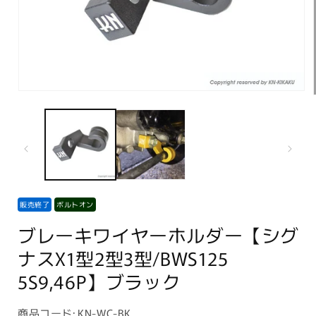
モ
ー
ダ
ル
で
メ
デ
ィ
ア
販売終了
ボルトオン
(1)
を
ブレーキワイヤーホルダー【シグ
開
く
ナスX1型2型3型/BWS125
5S9,46P】ブラック
商
商品コード:
KN-WC-BK