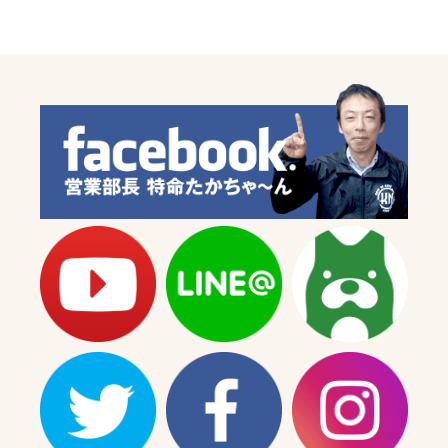
ス
ス
X1
X1
型
型
2
2
型
型
3
3
型/BWS125
型/BWS125
5S9,46P】
5S9,46P】
ブ
ブ
ラ
ラ
ッ
ッ
ク
ク
の
の
数
数
量
量
を
を
減
増
ら
や
す
す