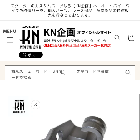
コンテ
スクーターのカスタムパーツなら【KN企画】へ | オートバイ・バ
ンツに
イクの改造パーツ、輸入パーツ、レース部品、補修部品の通信販
進む
売を行なっております。
カ
MENU
ー
ト
商品名・キーワード・JANコ
商品コードで検索
ードで検索
商品情
報にス
キップ