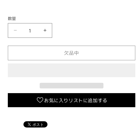
数量
ブ
ブ
レ
レ
ー
ー
欠品中
キ
キ
ワ
ワ
イ
イ
ヤ
ヤ
ー
ー
ホ
ホ
お気に入りリストに追加する
ル
ル
ダ
ダ
ー
ー
【シ
【シ
グ
グ
ナ
ナ