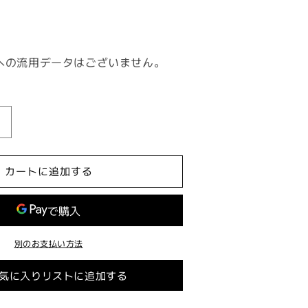
への流用データはございません。
DR.PULLEY
異
型
カートに追加する
ウ
エ
イ
ト
ロ
別のお支払い方法
ー
気に入りリストに追加する
ラ
ー
20×12.