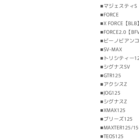
■マジェスティS
■FORCE
■X FORCE【B
■FORCE2.0【
■ビーノビアンコ
■SV-MAX
■トリシティー125
■シグナスSV
■GTR125
■アクシスZ
■JOG125
■シグナスZ
■XMAX125
■ブリーズ125
■MAXTER125/15
■TEOS125