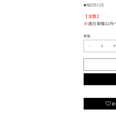
■NEOS125
【注意】
※
適合車種以外
数量
DR.PULLEY
異
型
ウ
エ
イ
ト
ロ
ー
お
ラ
ー
20×12.