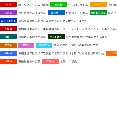
新しくリリースした商品
再入荷した商品
特別価
NEW
再入荷
セール
数に限りがある限定品
販売終了した商品
新古品
限定品
販売終了
わけあり商品
運転免許書が必要となる道路で走行時に使用できません
公道使用禁止
整備免許取得者で、実務経験が10年以上、またレース等改造バイクを製作でき
熟練者
熟練技術の加工が必要
基本的に無加工で装着できる部品
大加工
ボルトオン
装着に改造・調整が必要な部品です
調整必
燃調必
駆動調整必
専用部品ではないので装着に工夫や加工が必要になる場合がある部品
汎用品
工夫
現在生産中の部品
欠品中の部品
生産中
欠品中