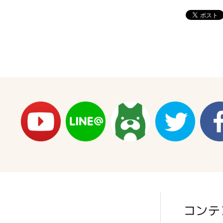
【12.0
G】
の
数
量
を
減
ら
す
コンテ