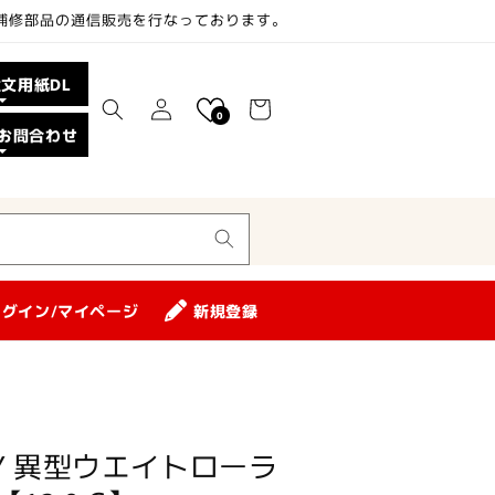
、補修部品の通信販売を行なっております。
ロ
カ
注文用紙DL
グ
ー
0
イ
お問合わせ
ト
ン
ログイン/マイページ
新規登録
LEY 異型ウエイトローラ