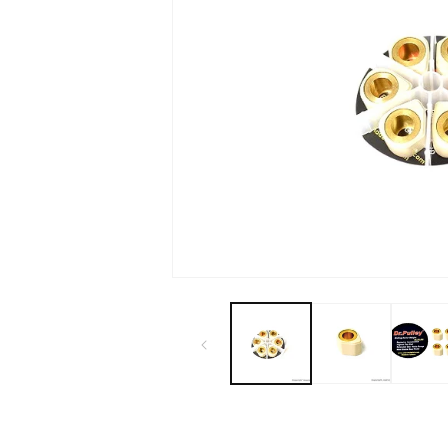
モ
ー
ダ
ル
で
メ
デ
ィ
ア
(1)