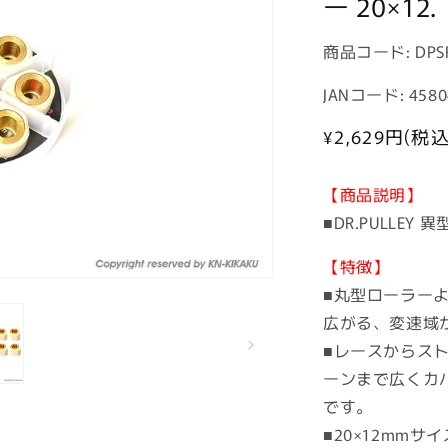
ー 20×12.
商
商品コード:
DPS
品
JANコード: 4580
コ
ー
通
¥2,629
円(税込
常
ド:
価
【商品説明】
格
■DR.PULLEY
【特徴】
■丸型ローラー
広がる、変速域
■レースからス
ーンまで広くカ
です。
■20×12mm