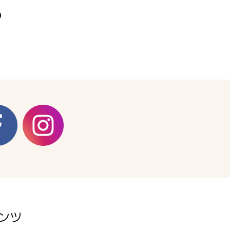
【12.0
G】
の
数
量
を
増
や
す
ンツ