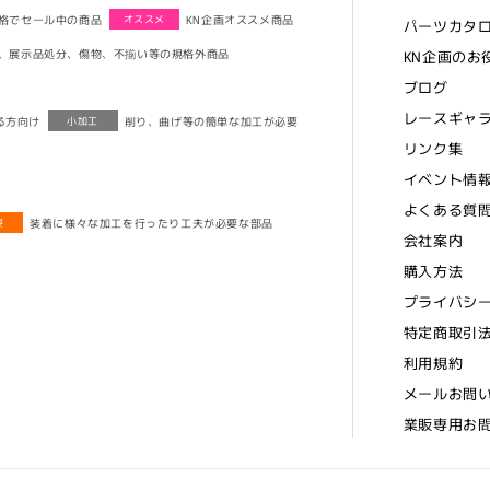
格でセール中の商品
KN企画オススメ商品
オススメ
パーツカタ
、展示品処分、傷物、不揃い等の規格外商品
KN企画のお
ブログ
レースギャ
る方向け
削り、曲げ等の簡単な加工が必要
小加工
リンク集
イベント情
よくある質
装着に様々な加工を行ったり工夫が必要な部品
要
会社案内
購入方法
プライバシ
特定商取引
利用規約
メールお問
業販専用お