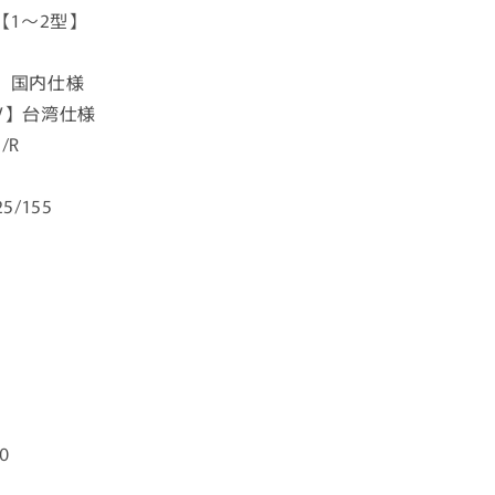
【1〜2型】
LB】国内仕様
BFV】台湾仕様
/R
/155
0