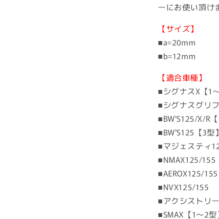
ーにお使い頂け
【サイズ】
■a=20mm
■b=12mm
【適合車種】
■シグナスX【1
■シグナスグリ
■BW'S125/
■BW'S125【3型
■マジェスティ12
■NMAX125/15
■AEROX125/155
■NVX125/155
■アクシストリ
■SMAX【1〜2