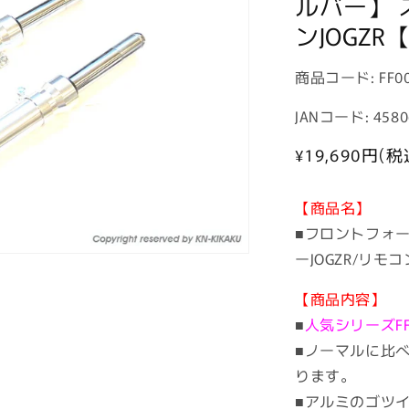
ルバー】 
ンJOGZ
商
商品コード:
FF0
品
JANコード: 4580
コ
ー
通
¥19,690
円(税
常
ド:
価
【商品名】
格
■フロントフォー
ーJOGZR/リモコ
【商品内容】
■
人気シリーズFF
■ノーマルに比
ります。
■アルミのゴツ