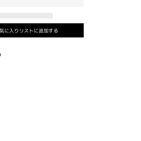
ォ
ー
ク
【ブ
気に入りリストに追加する
ラ
ッ
ク/
シ
ル
バ
ー】
ス
ー
パ
ー
JOGZR/
リ
モ
コ