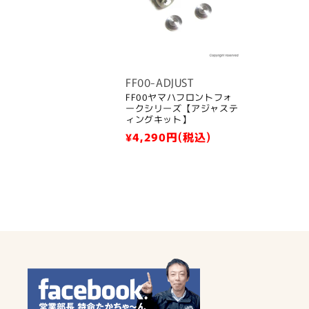
FF00-ADJUST
FF00ヤマハフロントフォ
ークシリーズ【アジャステ
ィングキット】
通
¥4,290
円(税込)
常
価
格