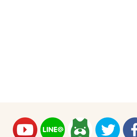
ン
JOGZR【前
期】】
の
数
量
を
減
ら
す