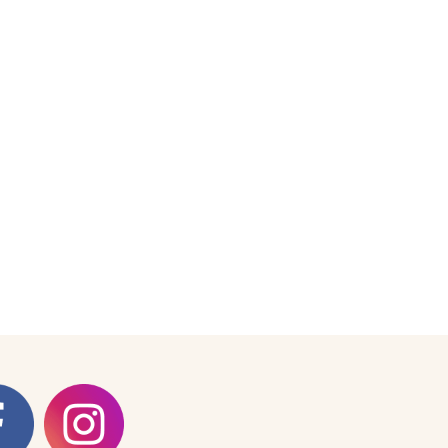
ン
JOGZR【前
期】】
の
数
量
を
増
や
す