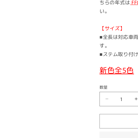
ちらの年式は
FF
い。
【サイズ】
■全長は対応車
す
■ステム取り付け
新色全5色
数量
フ
ロ
ン
ト
フ