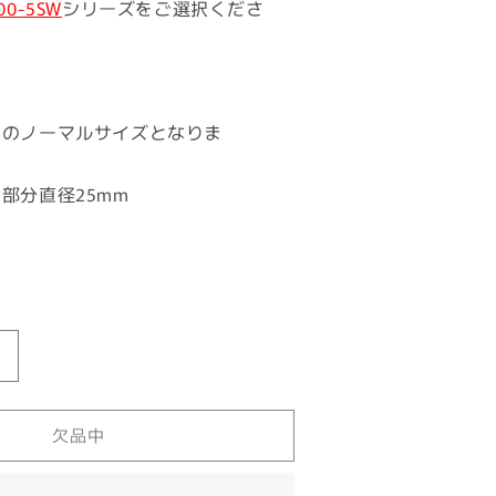
00-5SW
シリーズをご選択くださ
両のノーマルサイズとなりま
。
部分直径25mm
フ
ロ
ン
欠品中
ト
フ