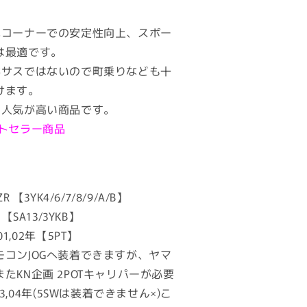
べコーナーでの安定性向上、スポー
は最適です。
化サスではないので町乗りなども十
けます。
も人気が高い商品です。
ストセラー商品
 【3YK4/6/7/8/9/A/B】
【SA13/3YKB】
1,02年【5PT】
モコンJOGへ装着できますが、ヤマ
たKN企画 2POTキャリパーが必要
03,04年(5SWは装着できません×)こ