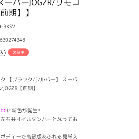
スーパーJOGZR/リモコ
R【前期】】
0-BKSV
630274348
込)
欠品中
ク 【ブラック/シルバー】 スーパ
ンJOGZR【前期】
00
に新色が誕生!!
べ左右共オイルダンパーとなってお
イボディーで高級感あふれる見栄え