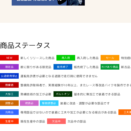
商品ステータス
新しくリリースした商品
再入荷した商品
特別価
NEW
再入荷
セール
数に限りがある限定品
販売終了した商品
新古品
限定品
販売終了
わけあり商品
運転免許書が必要となる道路で走行時に使用できません
公道使用禁止
整備免許取得者で、実務経験が10年以上、またレース等改造バイクを製作でき
熟練者
熟練技術の加工が必要
基本的に無加工で装着できる部品
大加工
ボルトオン
装着に改造・調整が必要な部品です
調整必
燃調必
駆動調整必
専用部品ではないので装着に工夫や加工が必要になる場合がある部品
汎用品
工夫
現在生産中の部品
欠品中の部品
生産中
欠品中