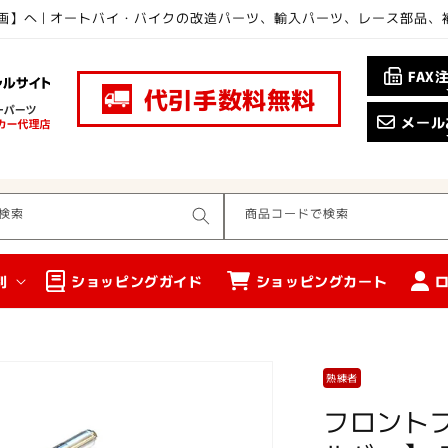
画】へ | オートバイ・バイクの改造パーツ、輸入パーツ、レース部品
FAX
代引手数料無料
メール
検索
商品コードで検索
別
ショッピングガイド
ショッピングカート
熟練者
フロントフ