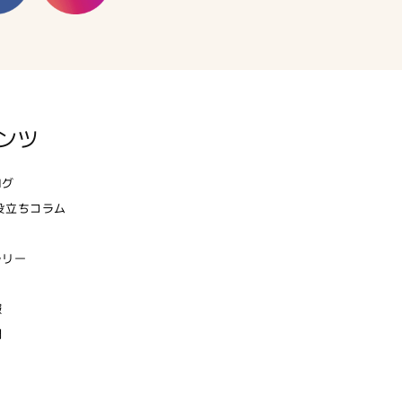
ンツ
ログ
役立ちコラム
ラリー
報
問