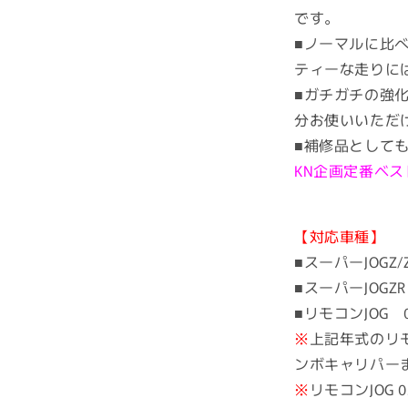
です。
■ノーマルに比
ティーな走りに
■ガチガチの強
分お使いいただ
■補修品として
KN企画定番ベ
【対応車種】
■スーパーJOGZ/ZR
■スーパーJOGZR 
■リモコンJOG 0
※
上記年式のリ
ンボキャリパーま
※
リモコンJOG 