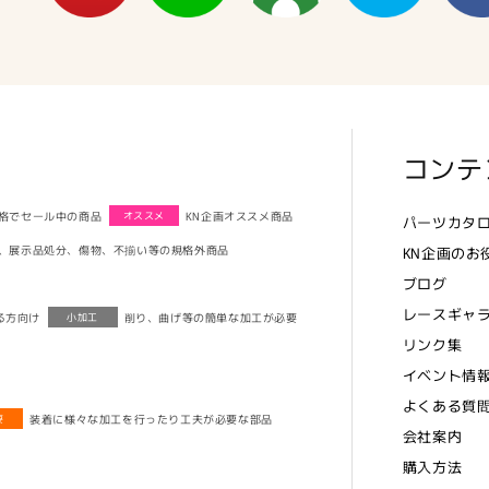
コンテ
格でセール中の商品
KN企画オススメ商品
オススメ
パーツカタ
、展示品処分、傷物、不揃い等の規格外商品
KN企画のお
ブログ
レースギャ
る方向け
削り、曲げ等の簡単な加工が必要
小加工
リンク集
イベント情
よくある質
装着に様々な加工を行ったり工夫が必要な部品
要
会社案内
購入方法