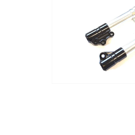
モ
ー
ダ
ル
で
メ
デ
ィ
ア
(1)