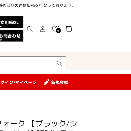
、補修部品の通信販売を行なっております。
カ
注文用紙DL
ロ
ー
0
グ
お問合わせ
ト
イ
ン
ログイン/マイページ
新規登録
ォーク 【ブラック/シ