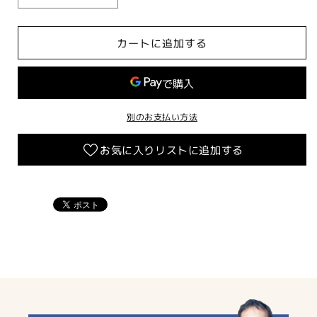
カ
カ
ー
ー
カートに追加する
ボ
ボ
ン
ン
ラ
ラ
ジ
ジ
エ
エ
別のお支払い方法
ー
ー
お気に入りリストに追加する
タ
タ
ー
ー
カ
カ
バ
バ
ー
ー
【SYM-
【SYM-
DRG158】
DRG158】
の
の
数
数
量
量