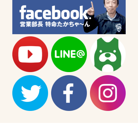
を
を
減
増
ら
や
す
す