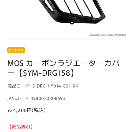
モ
ー
残りわずか
ダ
ル
MOS カーボンラジエーターカバ
で
メ
ー【SYM-DRG158】
デ
ィ
ア
商
商品コード:
S-DRG-HY014-C01-KN
(1)
品
を
JANコード: 4580630308593
開
コ
く
ー
通
¥24,200
円(税込)
常
ド:
価
【商品説明】
格