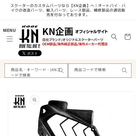
コンテ
スクーターのカスタムパーツなら【KN企画】へ | オートバイ・バ
ンツに
イクの改造パーツ、輸入パーツ、レース部品、補修部品の通信販
進む
売を行なっております。
カ
MENU
ー
ト
商品名・キーワード・JANコ
商品コードで検索
ードで検索
商品情
報にス
キップ