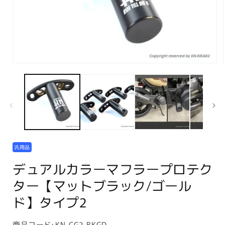
モ
ー
ダ
ル
で
メ
デ
ィ
ア
汎用品
(1)
を
デュアルカラーマフラープロテク
開
く
ター【マットブラック/ゴール
ド】タイプ2
商
商品コード:
KN-CG2-BKGD