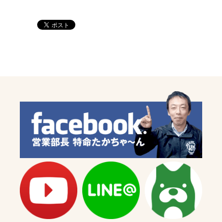
プ
プ
ロ
ロ
テ
テ
ク
ク
タ
タ
ー
ー
【マ
【マ
ッ
ッ
ト
ト
ブ
ブ
ラ
ラ
ッ
ッ
ク/
ク/
ゴ
ゴ
ー
ー
ル
ル
ド】
ド】
タ
タ