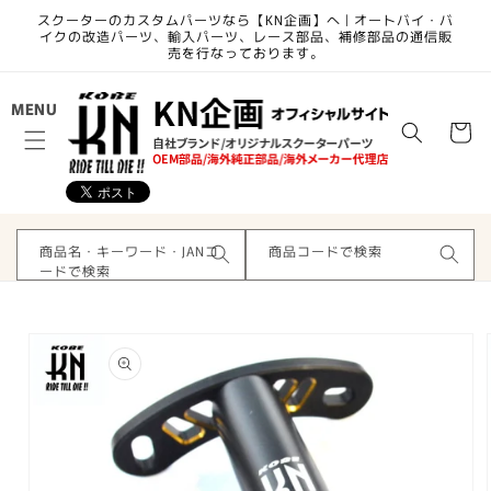
コンテ
スクーターのカスタムパーツなら【KN企画】へ | オートバイ・バ
ンツに
イクの改造パーツ、輸入パーツ、レース部品、補修部品の通信販
進む
売を行なっております。
カ
MENU
ー
ト
商品名・キーワード・JANコ
商品コードで検索
ードで検索
商品情
報にス
キップ