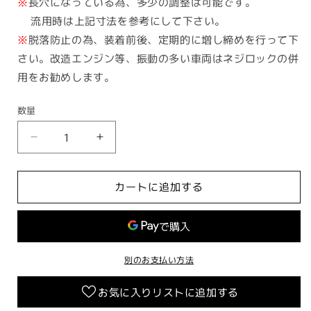
※
長穴になっている為、多少の調整は可能です。
流用時は上記寸法を参考にして下さい。
※
脱落防止の為、装着前後、定期的に増し締めを行って下
さい。改造エンジン等、振動の多い車両はネジロックの併
用をお勧めします。
数量
デ
デ
ュ
ュ
ア
ア
カートに追加する
ル
ル
カ
カ
ラ
ラ
ー
ー
別のお支払い方法
マ
マ
フ
フ
お気に入りリストに追加する
ラ
ラ
ー
ー