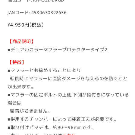
品
JANコード: 4580630322636
コ
ー
通
¥4,950
円(税込)
常
ド:
価
【商品説明】
格
■デュアルカラーマフラープロテクタータイプ2
【特徴】
■マフラーと共締めすることにより
転倒時にマフラーに直接ダメージを与えるのを防ぐこと
が出来ます。
■マフラーの固定ボルトの上側,下側が段付きになっている
場合は
装着ができません。
■併用するチャンバーによって装着工夫が必要です。
■取り付けピッチは、約90〜98mmです。