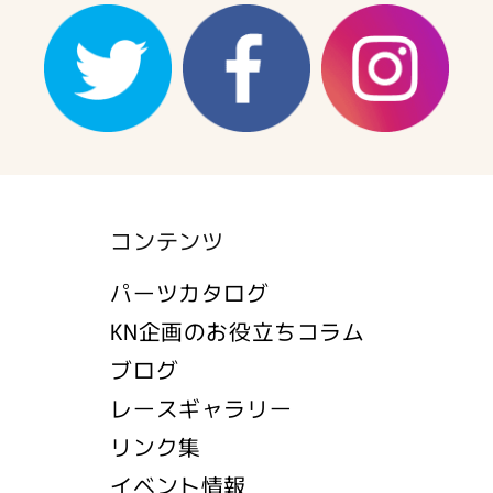
イ
イ
プ
プ
2
2
の
の
数
数
量
量
を
を
減
増
ら
や
コンテンツ
す
す
パーツカタログ
KN企画のお役立ちコラム
ブログ
レースギャラリー
リンク集
イベント情報