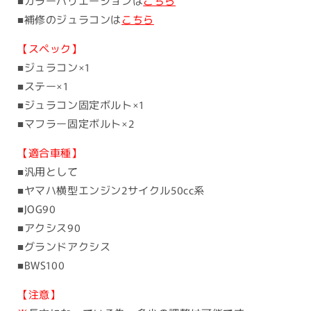
■カラーバリエーションは
こちら
■補修のジュラコンは
こちら
【スペック】
■ジュラコン×1
■ステー×1
■ジュラコン固定ボルト×1
■マフラー固定ボルト×2
【適合車種】
■汎用として
■ヤマハ横型エンジン2サイクル50cc系
■JOG90
■アクシス90
■グランドアクシス
■BWS100
【注意】