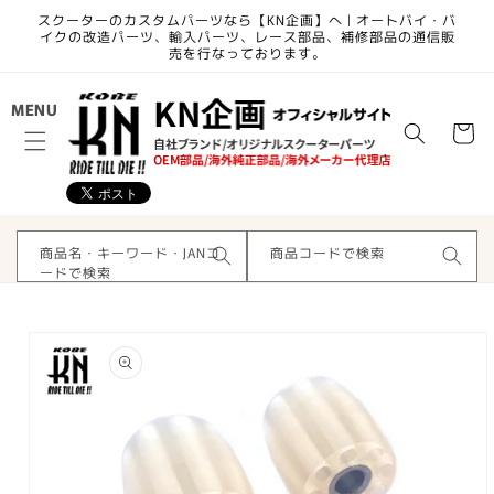
コンテ
スクーターのカスタムパーツなら【KN企画】へ | オートバイ・バ
ンツに
イクの改造パーツ、輸入パーツ、レース部品、補修部品の通信販
進む
売を行なっております。
カ
MENU
ー
ト
商品名・キーワード・JANコ
商品コードで検索
ードで検索
商品情
報にス
キップ