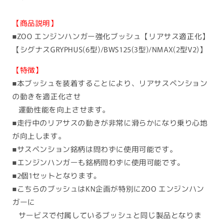
常
ド:
価
【商品説明】
格
■ZOO エンジンハンガー強化ブッシュ【リアサス適正化】
【シグナスGRYPHUS(6型)/BWS125(3型)/NMAX(2型V2)】
【特徴】
■本ブッシュを装着することにより、リアサスペンション
の動きを適正化させ
運動性能を向上させます。
■走行中のリアサスの動きが非常に滑らかになり乗り心地
が向上します。
■サスペンション銘柄は問わずに使用可能です。
■エンジンハンガーも銘柄問わずに使用可能です。
■2個1セットとなります。
■こちらのブッシュはKN企画が特別にZOO エンジンハン
ガーに
サービスで付属しているブッシュと同じ製品となりま