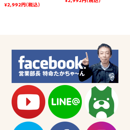
通
¥2,992
円(税込)
通
¥2,992
円(税込)
を
を
常
常
減
増
価
価
ら
や
格
格
す
す