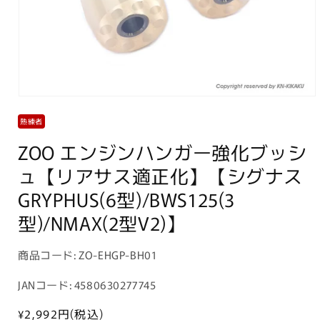
モ
ー
熟練者
ダ
ル
ZOO エンジンハンガー強化ブッシ
で
メ
ュ【リアサス適正化】【シグナス
デ
GRYPHUS(6型)/BWS125(3
ィ
ア
型)/NMAX(2型V2)】
(1)
を
開
商
商品コード:
ZO-EHGP-BH01
く
品
JANコード: 4580630277745
コ
ー
通
¥2,992
円(税込)