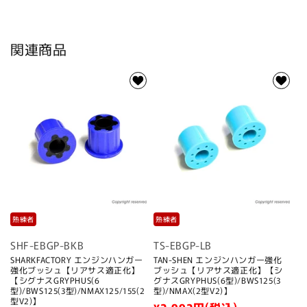
【リ
【リ
ア
ア
サ
サ
関連商品
ス
ス
適
適
正
正
化】
化】
【シ
【シ
グ
グ
ナ
ナ
ス
ス
GRYPHUS(6
GRYPHUS(6
型)/BWS125(3
型)/BWS125(3
型)/NMAX(2
型)/NMAX(2
熟練者
熟練者
型
型
SHF-EBGP-BKB
TS-EBGP-LB
V2)】
V2)】
SHARKFACTORY エンジンハンガー
TAN-SHEN エンジンハンガー強化
の
の
強化ブッシュ【リアサス適正化】
ブッシュ【リアサス適正化】【シ
【シグナスGRYPHUS(6
グナスGRYPHUS(6型)/BWS125(3
数
数
型)/BWS125(3型)/NMAX125/155(2
型)/NMAX(2型V2)】
型V2)】
量
量