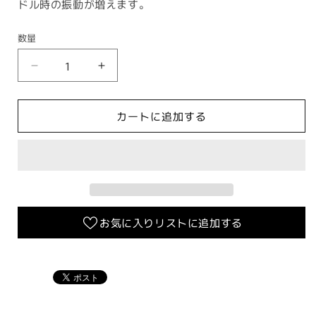
ドル時の振動が増えます。
数量
ZOO
ZOO
エ
エ
ン
ン
カートに追加する
ジ
ジ
ン
ン
ハ
ハ
ン
ン
ガ
ガ
ー
ー
お気に入りリストに追加する
強
強
化
化
ブ
ブ
ッ
ッ
シ
シ
ュ
ュ