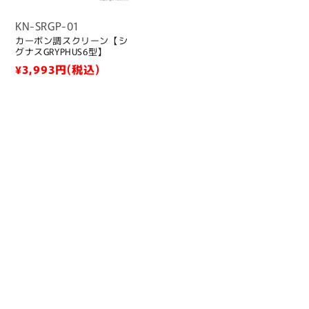
す
KN-SRGP-01
カーボン調スクリーン【シ
グナスGRYPHUS6型】
通
¥3,993
円(税込)
常
価
格