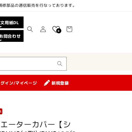
、補修部品の通信販売を行なっております。
ロ
カ
注文用紙DL
グ
ー
0
イ
お問合わせ
ト
ン
ログイン/マイページ
新規登録
者
ラジエーターカバー【シ