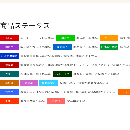
商品ステータス
新しくリリースした商品
再入荷した商品
特別価
NEW
再入荷
セール
数に限りがある限定品
販売終了した商品
新古品
限定品
販売終了
わけあり商品
運転免許書が必要となる道路で走行時に使用できません
公道使用禁止
整備免許取得者で、実務経験が10年以上、またレース等改造バイクを製作でき
熟練者
熟練技術の加工が必要
基本的に無加工で装着できる部品
大加工
ボルトオン
装着に改造・調整が必要な部品です
調整必
燃調必
駆動調整必
専用部品ではないので装着に工夫や加工が必要になる場合がある部品
汎用品
工夫
現在生産中の部品
欠品中の部品
生産中
欠品中