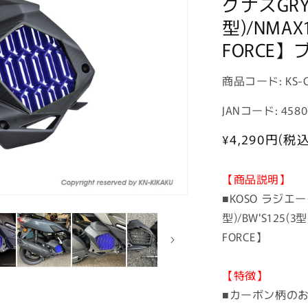
グナスGRYP
型)/NMAX1
FORCE】
商
商品コード:
KS-
品
JANコード: 4580
コ
ー
通
¥4,290
円(税込
常
ド:
価
【商品説明】
格
■KOSO ラジエ
型)/BW'S125(3型
FORCE】
【特徴】
■カーボン柄の