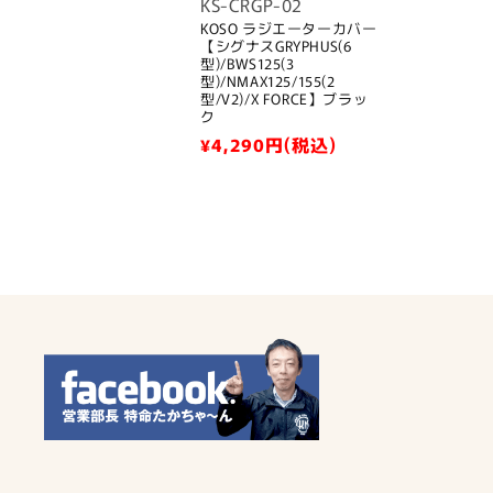
KS-CRGP-02
KOSO ラジエーターカバー
【シグナスGRYPHUS(6
型)/BWS125(3
型)/NMAX125/155(2
型/V2)/X FORCE】ブラッ
ク
通
¥4,290
円(税込)
常
価
格