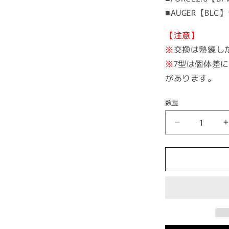
■AUGER【BL
【注意】
※
交換は熟練し
※
7型は個体差
があります。
数量
KOSO
ラ
ジ
エ
ー
タ
ー
カ
バ