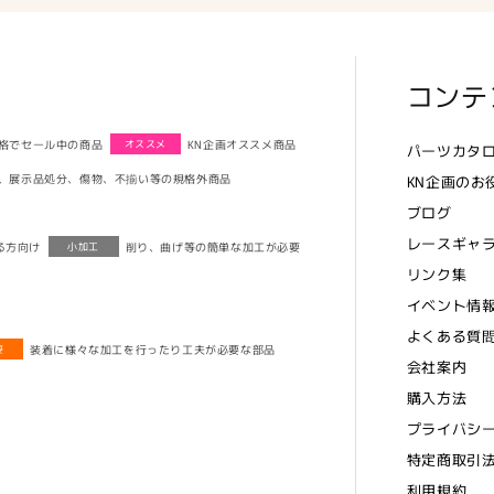
コンテ
格でセール中の商品
KN企画オススメ商品
オススメ
パーツカタ
、展示品処分、傷物、不揃い等の規格外商品
KN企画のお
ブログ
レースギャ
る方向け
削り、曲げ等の簡単な加工が必要
小加工
リンク集
イベント情
よくある質
装着に様々な加工を行ったり工夫が必要な部品
要
会社案内
購入方法
プライバシ
特定商取引
利用規約