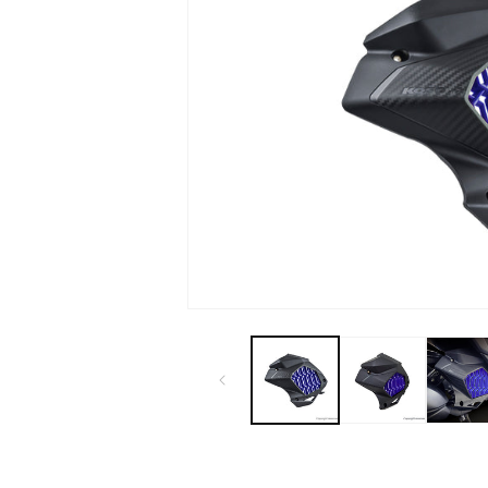
モ
ー
ダ
ル
で
メ
デ
ィ
ア