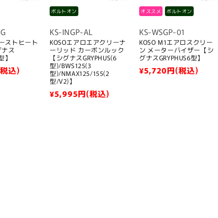
す
ボルトオン
オススメ
ボルトオン
HG
KS-INGP-AL
KS-WSGP-01
ゾーストヒート
KOSOエアロエアクリーナ
KOSO M1エアロスクリー
グナス
ーリッド カーボンルック
ン メーターバイザー【シ
6型】
【シグナスGRYPHUS(6
グナスGRYPHUS6型】
型)/BWS125(3
(税込)
通
¥5,720
円(税込)
型)/NMAX125/155(2
常
型/V2)】
通
¥5,995
円(税込)
価
常
格
価
格