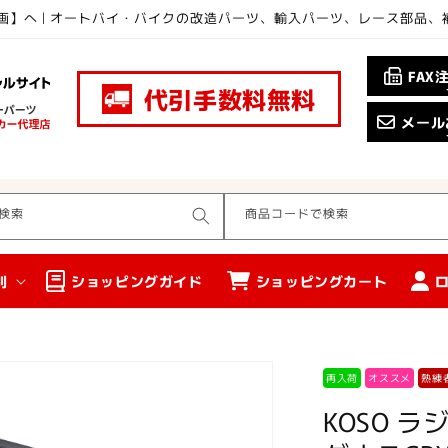
画】へ | オートバイ・バイクの改造パーツ、輸入パーツ、レース部品
FAX
代引手数料無料
メール
検索
商品コードで検索
別
ショッピングガイド
ショッピングカート
再入荷
オススメ
熟練
KOSO 