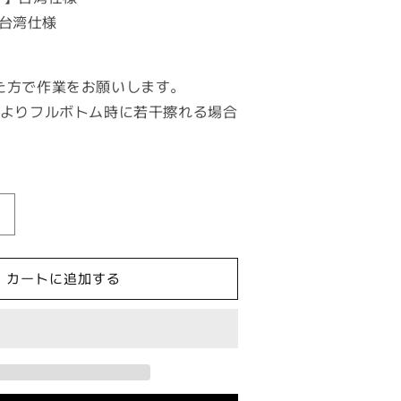
C】台湾仕様
た方で作業をお願いします。
によりフルボトム時に若干擦れる場合
KOSO
ラ
ジ
カートに追加する
エ
ー
タ
ー
カ
バ