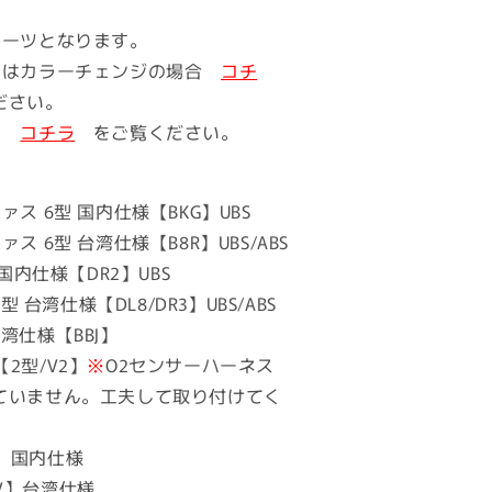
パーツとなります。
たはカラーチェンジの場合
コチ
ださい。
ジは
コチラ
をご覧ください。
ス 6型 国内仕様【BKG】UBS
ス 6型 台湾仕様【B8R】UBS/ABS
 国内仕様【DR2】UBS
7型 台湾仕様【DL8/DR3】UBS/ABS
 台湾仕様【BBJ】
5【2型/V2】
※
O2センサーハーネス
ていません。工夫して取り付けてく
LB】国内仕様
BFV】台湾仕様