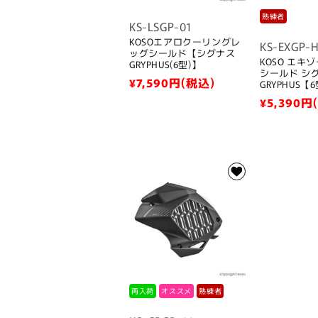
熟練者
KS-LSGP-01
KOSOエアロクーリングレ
KS-EXGP-
ッグシールド【シグナス
KOSO エキ
GRYPHUS(6型)】
シールド シ
通
¥7,590
円(税込)
GRYPHUS【
常
通
¥5,390
円
価
常
格
価
格
再入荷
オススメ
熟練者