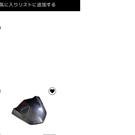
気に入りリストに追加する
ー
【シ
グ
ナ
ス
6
GRYPHUS(6
(3
型)/BWS125(3
/155(2
型)/NMAX125/155(2
型/V2)/X
FORCE】
ブ
ル
ー
の
数
量
を
増
や