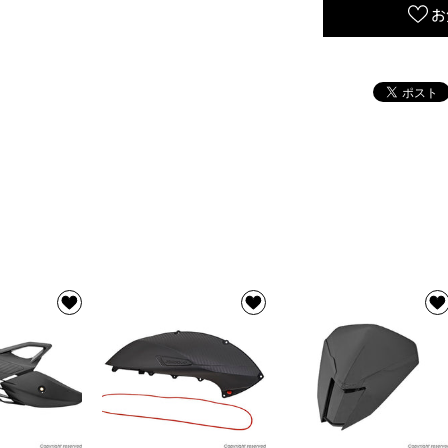
お
ー
【シ
グ
ナ
ス
GRYPHUS(
型)/BWS125
型)/NMAX125
型/V2)/X
FORCE】
ブ
ル
ー
の
数
量
を
減
ら