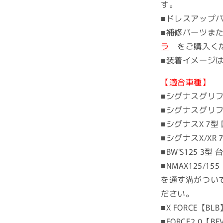
す。
■ドレスアップ
■補修パーツま
ラ
をご購入く
■装着イメー
【適合車種】
■シグナスグリファ
■シグナスグリファ
■シグナスX 7型
■シグナスX/XR 
■BW'S125 3型
■NMAX125/15
を通す溝がつい
ださい。
■X FORCE【B
■FORCE2.0【