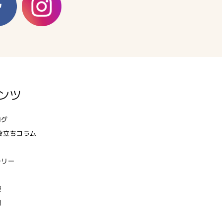
ンツ
ログ
役立ちコラム
ラリー
報
問