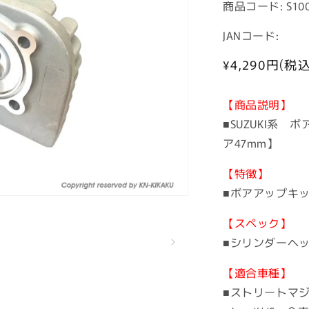
商
商品コード:
S10
品
JANコード:
コ
ー
通
¥4,290
円(税込
常
ド:
価
【商品説明】
格
■SUZUKI系 
ア47mm】
【特徴】
■ボアアップキ
【スペック】
■シリンダーヘッ
【適合車種】
■ストリートマジッ