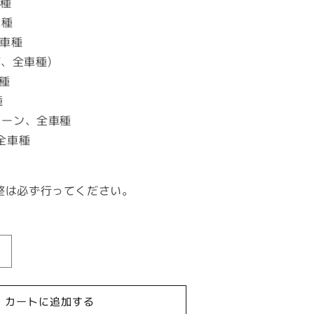
車種
車種
全車種
AF、全車種)
車種
種
ューン、全車種
、全車種
整は必ず行ってください。
シ
リ
ン
カートに追加する
ダ