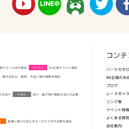
コンテ
格でセール中の商品
KN企画オススメ商品
オススメ
パーツカタ
、展示品処分、傷物、不揃い等の規格外商品
KN企画のお
ブログ
レースギャ
る方向け
削り、曲げ等の簡単な加工が必要
小加工
リンク集
イベント情
よくある質
装着に様々な加工を行ったり工夫が必要な部品
要
会社案内