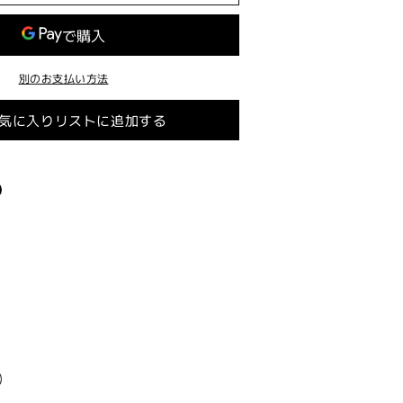
ー
ヘ
ッ
別のお支払い方法
ド
【47mm
気に入りリストに追加する
用】
S1007
用
【SUZUKI
系
50cc】
の
数
量
を
増
や
す