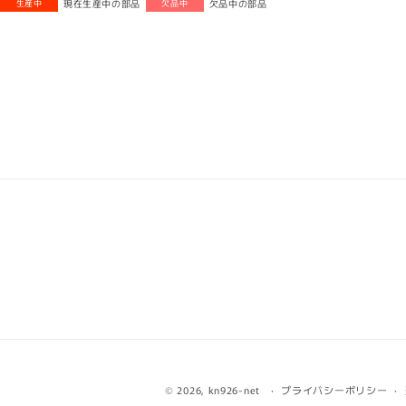
現在生産中の部品
欠品中の部品
生産中
欠品中
© 2026,
kn926-net
プライバシーポリシー