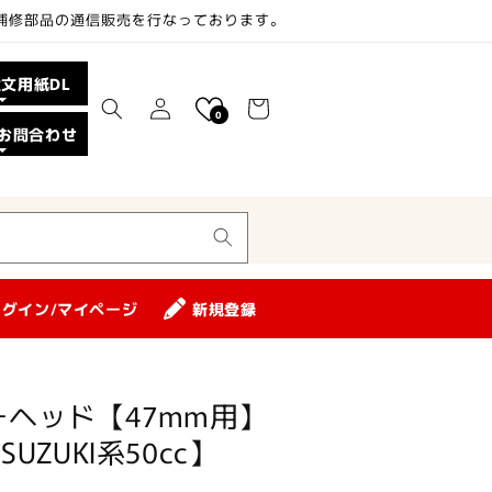
、補修部品の通信販売を行なっております。
カ
注文用紙DL
ロ
ー
0
グ
お問合わせ
ト
イ
ン
ログイン/マイページ
新規登録
ヘッド【47mm用】
SUZUKI系50cc】