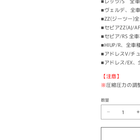
■レッツ/S 全
■ヴェルデ、全
■ZZ(ジーツー)
■セピアZZ(AJ/
■セピア/RS 全
■HIUP/R、全車
■アドレスV/チ
■アドレス/EX
【注意】
※
圧縮圧力の調
数量
シ
リ
ン
ダ