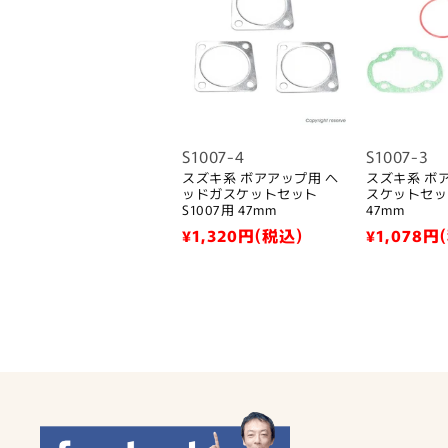
S1007-4
S1007-3
スズキ系 ボアアップ用 ヘ
スズキ系 ボ
ッドガスケットセット
スケットセット
S1007用 47mm
47mm
通
¥1,320
円(税込)
通
¥1,078
円
常
常
価
価
格
格