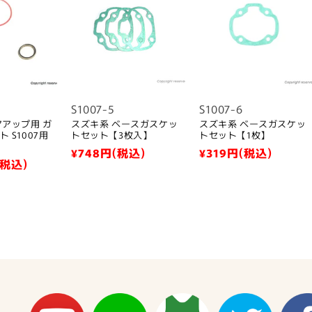
S1007-5
S1007-6
アアップ用 ガ
スズキ系 ベースガスケッ
スズキ系 ベースガスケッ
 S1007用
トセット【3枚入】
トセット【1枚】
通
¥748
円(税込)
通
¥319
円(税込)
(税込)
常
常
価
価
格
格