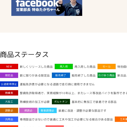
商品ステータス
新しくリリースした商品
再入荷した商品
特別価
NEW
再入荷
セール
数に限りがある限定品
販売終了した商品
新古品
限定品
販売終了
わけあり商品
運転免許書が必要となる道路で走行時に使用できません
公道使用禁止
整備免許取得者で、実務経験が10年以上、またレース等改造バイクを製作でき
熟練者
熟練技術の加工が必要
基本的に無加工で装着できる部品
大加工
ボルトオン
装着に改造・調整が必要な部品です
調整必
燃調必
駆動調整必
専用部品ではないので装着に工夫や加工が必要になる場合がある部品
汎用品
工夫