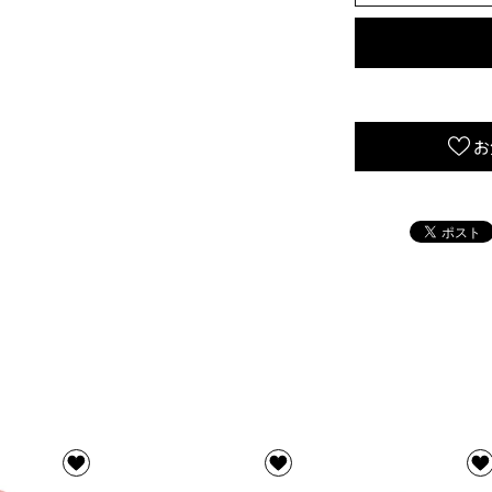
ー
ヘ
ッ
ド
【47mm
お
用】
S1007
用
【SUZUKI
系
50cc】
の
数
量
を
減
ら
す