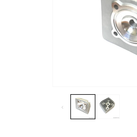
モ
ー
ダ
ル
で
メ
デ
ィ
ア